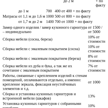
до 2 м
+ по
факту
до 1 м
700
400
от 400 + по факту
Матрасы
от 1,1 м до 1,6 м
1000
500
от 800 + по факту
от 1,7 м до 2 м
1400
700
от 1000 + по факту
Замер одного изделия / замер кухонного гарнитура
от 1500 /
– индивидуально
от 5000
10% от
Сборка мебели (сосна, береза)
стоимости
10% от
Сборка мебели с эмалевым покрытием (сосна)
стоимости
8% от
Сборка мебели с эмалевым покрытием (береза)
стоимости
Сборка мебели из дуба и бука, а так же их
7% от
сочетание с эмалевым покрытием
стоимости
Работы, связанные с креплением изделий к стенам
помещений, оплачиваются отдельно, а именно:
от 1000
крепление зеркала, фиксация неустойчивых
элементов и т.д.
Сборка и установка кухонных гарнитуров и
13%
встроенной мебели (шкафов)
Установка кухонных гарнитуров с собранными
10%
коробами