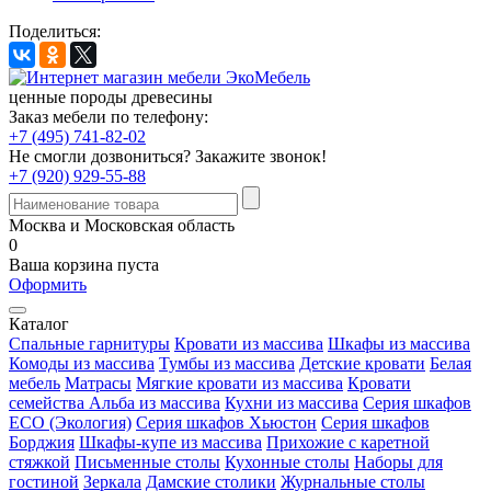
Поделиться:
ценные породы древесины
Заказ мебели по телефону:
+7 (495) 741-82-02
Не смогли дозвониться?
Закажите звонок!
+7 (920) 929-55-88
Москва и Московская область
0
Ваша корзина пуста
Оформить
Каталог
Спальные гарнитуры
Кровати из массива
Шкафы из массива
Комоды из массива
Тумбы из массива
Детские кровати
Белая
мебель
Матрасы
Мягкие кровати из массива
Кровати
семейства Альба из массива
Кухни из массива
Серия шкафов
ECO (Экология)
Серия шкафов Хьюстон
Серия шкафов
Борджия
Шкафы-купе из массива
Прихожие с каретной
стяжкой
Письменные столы
Кухонные столы
Наборы для
гостиной
Зеркала
Дамские столики
Журнальные столы