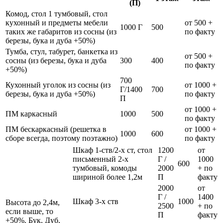
(П)
Комод, стол 1 тумбовый, стол
кухонный и предметы мебели
от 500 +
1000 Г
500
таких же габаритов из сосны (из
по факту
березы, бука и дуба +50%)
Тумба, стул, табурет, банкетка из
от 500 +
сосны (из березы, бука и дуба
300
400
по факту
+50%)
700
Кухонный уголок из сосны (из
от 1000 +
Г/1400
700
березы, бука и дуба +50%)
по факту
П
от 1000 +
ПМ каркасный
1000
500
по факту
ПМ бескаркасный (решетка в
от 1000 +
1000
600
сборе всегда, поэтому поэтажно)
по факту
Шкаф 1-ств/2-х ст, стол
1200
от
письменный 2-х
Г /
1000
600
тумбовый, комоды
2000
+ по
шириной более 1,2м
П
факту
2000
от
Г /
1400
Шкаф 3-х ств
1000
Высота до 2,4м,
2500
+ по
если выше, то
П
факту
+50%. Бук, Дуб,