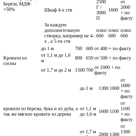
2500
от
Берёза, МДФ
Г /
2000
+50%
Шкаф 4-х ств
1600
3000
+ по
П
факту
За каждую
дополнительную
плюс
плюс
плюс
створку, например не 4-
600
600
600
х , а 5-ти ств
до 1 м
700
600
от 400 + по факту
от 1,1 м до 1,6
Кровати из
800
650
от 500 + по факту
м
сосны
от 1000 + по
от 1,7 м до 2 м
1500
700
факту
от
1000
до 1 м
1300
1000
+ по
факту
от
кровати из березы, бука и из дуба, а
от 1,1 м
1100
1600
1100
так же мягкие кровати из дерева
до 1,6 м
+ по
факту
от
от 1,7 м
1300
2000
1300