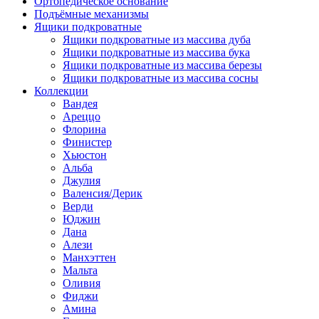
Ортопедическое основание
Подъёмные механизмы
Ящики подкроватные
Ящики подкроватные из массива дуба
Ящики подкроватные из массива бука
Ящики подкроватные из массива березы
Ящики подкроватные из массива сосны
Коллекции
Вандея
Ареццо
Флорина
Финистер
Хьюстон
Альба
Джулия
Валенсия/Дерик
Верди
Юджин
Дана
Алези
Манхэттен
Мальта
Оливия
Фиджи
Амина