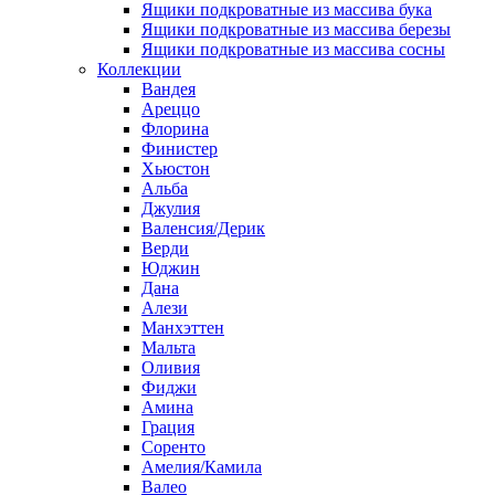
Ящики подкроватные из массива бука
Ящики подкроватные из массива березы
Ящики подкроватные из массива сосны
Коллекции
Вандея
Ареццо
Флорина
Финистер
Хьюстон
Альба
Джулия
Валенсия/Дерик
Верди
Юджин
Дана
Алези
Манхэттен
Мальта
Оливия
Фиджи
Амина
Грация
Соренто
Амелия/Камила
Валео