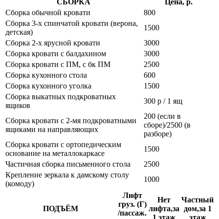
СБОРКА
Цена, р.
Сборка обычной кровати
800
Сборка 3-х спинчатой кровати (верона,
1500
детская)
Сборка 2-х ярусной кровати
3000
Сборка кровати с балдахином
3000
Сборка кровати с ПМ, с бк ПМ
2500
Сборка кухонного стола
600
Сборка кухонного уголка
1500
Сборка выкатных подкроватных
300 р / 1 ящ
ящиков
200 (если в
Сборка кровати с 2-мя подкроватными
сборе)/2500 (в
ящиками на направляющих
разборе)
Сборка кровати с ортопедическим
1500
основание на металлокаркасе
Частичная сборка письменного стола
2500
Крепление зеркала к дамскому столу
1000
(комоду)
Лифт
Нет
Частный
груз. (Г)
ПОДЪЁМ
лифта,за
дом,за 1
/пассаж.
1 этаж
этаж