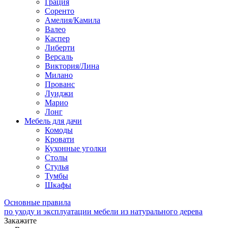
Грация
Соренто
Амелия/Камила
Валео
Каспер
Либерти
Версаль
Виктория/Лина
Милано
Прованс
Луиджи
Марио
Лонг
Мебель для дачи
Комоды
Кровати
Кухонные уголки
Столы
Стулья
Тумбы
Шкафы
Основные правила
по уходу и эксплуатации мебели из натурального дерева
Закажите