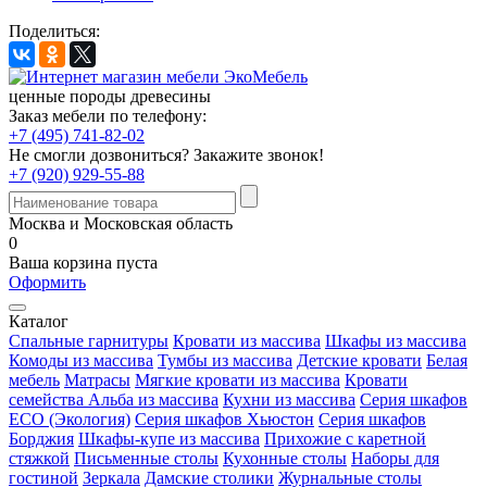
Поделиться:
ценные породы древесины
Заказ мебели по телефону:
+7 (495) 741-82-02
Не смогли дозвониться?
Закажите звонок!
+7 (920) 929-55-88
Москва и Московская область
0
Ваша корзина пуста
Оформить
Каталог
Спальные гарнитуры
Кровати из массива
Шкафы из массива
Комоды из массива
Тумбы из массива
Детские кровати
Белая
мебель
Матрасы
Мягкие кровати из массива
Кровати
семейства Альба из массива
Кухни из массива
Серия шкафов
ECO (Экология)
Серия шкафов Хьюстон
Серия шкафов
Борджия
Шкафы-купе из массива
Прихожие с каретной
стяжкой
Письменные столы
Кухонные столы
Наборы для
гостиной
Зеркала
Дамские столики
Журнальные столы