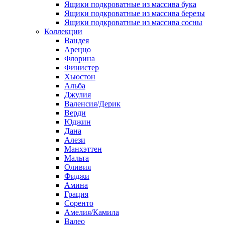
Ящики подкроватные из массива бука
Ящики подкроватные из массива березы
Ящики подкроватные из массива сосны
Коллекции
Вандея
Ареццо
Флорина
Финистер
Хьюстон
Альба
Джулия
Валенсия/Дерик
Верди
Юджин
Дана
Алези
Манхэттен
Мальта
Оливия
Фиджи
Амина
Грация
Соренто
Амелия/Камила
Валео