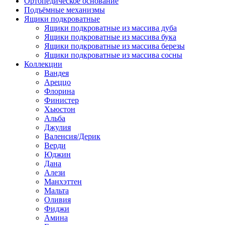
Ортопедическое основание
Подъёмные механизмы
Ящики подкроватные
Ящики подкроватные из массива дуба
Ящики подкроватные из массива бука
Ящики подкроватные из массива березы
Ящики подкроватные из массива сосны
Коллекции
Вандея
Ареццо
Флорина
Финистер
Хьюстон
Альба
Джулия
Валенсия/Дерик
Верди
Юджин
Дана
Алези
Манхэттен
Мальта
Оливия
Фиджи
Амина