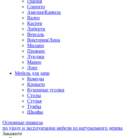
Грация
Соренто
Амелия/Камила
Валео
Каспер
Либерти
Версаль
Виктория/Лина
Милано
Прованс
Луиджи
Марио
Лонг
Мебель для дачи
Комоды
Кровати
Кухонные уголки
Столы
Стулья
Тумбы
Шкафы
Основные правила
по уходу и эксплуатации мебели из натурального дерева
Закажите