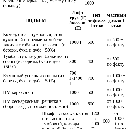
Крепление зеркала к дамскому столу
1000
(комоду)
Лифт
Нет
Частный
груз. (Г)
ПОДЪЁМ
лифта,за
дом,за 1
/пассаж.
1 этаж
этаж
(П)
Комод, стол 1 тумбовый, стол
кухонный и предметы мебели
от 500 +
1000 Г
500
таких же габаритов из сосны (из
по факту
березы, бука и дуба +50%)
Тумба, стул, табурет, банкетка из
от 500 +
сосны (из березы, бука и дуба
300
400
по факту
+50%)
700
Кухонный уголок из сосны (из
от 1000 +
Г/1400
700
березы, бука и дуба +50%)
по факту
П
от 1000 +
ПМ каркасный
1000
500
по факту
ПМ бескаркасный (решетка в
от 1000 +
1000
600
сборе всегда, поэтому поэтажно)
по факту
Шкаф 1-ств/2-х ст, стол
1200
от
письменный 2-х
Г /
1000
600
тумбовый, комоды
2000
+ по
шириной более 1,2м
П
факту