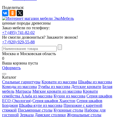
Поделиться:
ценные породы древесины
Заказ мебели по телефону:
+7 (495) 741-82-02
Не смогли дозвониться?
Закажите звонок!
+7 (920) 929-55-88
Москва и Московская область
0
Ваша корзина пуста
Оформить
Каталог
Спальные гарнитуры
Кровати из массива
Шкафы из массива
Комоды из массива
Тумбы из массива
Детские кровати
Белая
мебель
Матрасы
Мягкие кровати из массива
Кровати
семейства Альба из массива
Кухни из массива
Серия шкафов
ECO (Экология)
Серия шкафов Хьюстон
Серия шкафов
Борджия
Шкафы-купе из массива
Прихожие с каретной
стяжкой
Письменные столы
Кухонные столы
Наборы для
гостиной
Зеркала
Дамские столики
Журнальные столы