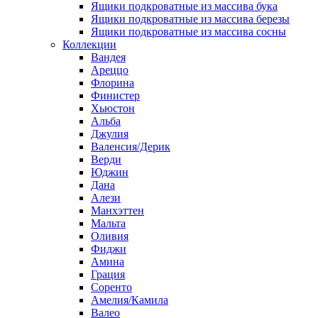
Ящики подкроватные из массива бука
Ящики подкроватные из массива березы
Ящики подкроватные из массива сосны
Коллекции
Вандея
Ареццо
Флорина
Финистер
Хьюстон
Альба
Джулия
Валенсия/Дерик
Верди
Юджин
Дана
Алези
Манхэттен
Мальта
Оливия
Фиджи
Амина
Грация
Соренто
Амелия/Камила
Валео