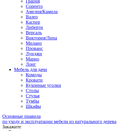
Грация
Соренто
Амелия/Камила
Валео
Каспер
Либерти
Версаль
Виктория/Лина
Милано
Прованс
Луиджи
Марио
Лонг
Мебель для дачи
Комоды
Кровати
Кухонные уголки
Столы
Стулья
Тумбы
Шкафы
Основные правила
по уходу и эксплуатации мебели из натурального дерева
Закажите