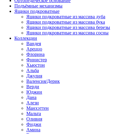
Ортопедическое основание
Подъёмные механизмы
Ящики подкроватные
Ящики подкроватные из массива дуба
Ящики подкроватные из массива бука
Ящики подкроватные из массива березы
Ящики подкроватные из массива сосны
Коллекции
Вандея
Ареццо
Флорина
Финистер
Хьюстон
Альба
Джулия
Валенсия/Дерик
Верди
Юджин
Дана
Алези
Манхэттен
Мальта
Оливия
Фиджи
Амина