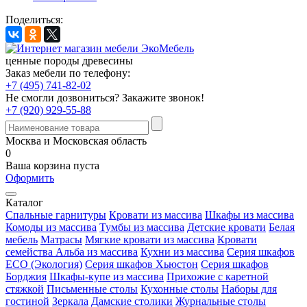
Поделиться:
ценные породы древесины
Заказ мебели по телефону:
+7 (495) 741-82-02
Не смогли дозвониться?
Закажите звонок!
+7 (920) 929-55-88
Москва и Московская область
0
Ваша корзина пуста
Оформить
Каталог
Спальные гарнитуры
Кровати из массива
Шкафы из массива
Комоды из массива
Тумбы из массива
Детские кровати
Белая
мебель
Матрасы
Мягкие кровати из массива
Кровати
семейства Альба из массива
Кухни из массива
Серия шкафов
ECO (Экология)
Серия шкафов Хьюстон
Серия шкафов
Борджия
Шкафы-купе из массива
Прихожие с каретной
стяжкой
Письменные столы
Кухонные столы
Наборы для
гостиной
Зеркала
Дамские столики
Журнальные столы