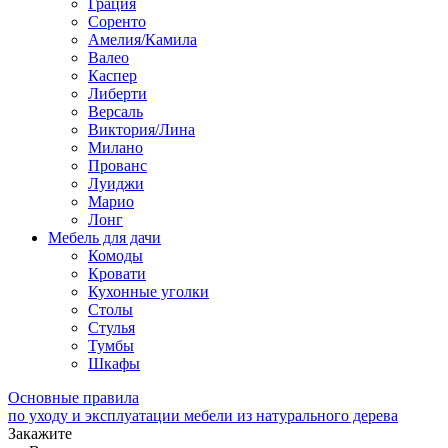
Грация
Соренто
Амелия/Камила
Валео
Каспер
Либерти
Версаль
Виктория/Лина
Милано
Прованс
Луиджи
Марио
Лонг
Мебель для дачи
Комоды
Кровати
Кухонные уголки
Столы
Стулья
Тумбы
Шкафы
Основные правила
по уходу и эксплуатации мебели из натурального дерева
Закажите