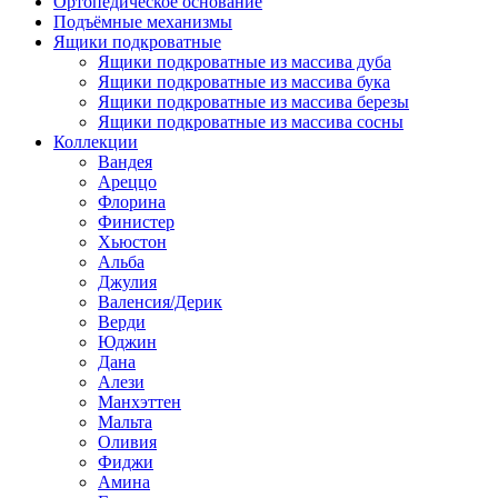
Ортопедическое основание
Подъёмные механизмы
Ящики подкроватные
Ящики подкроватные из массива дуба
Ящики подкроватные из массива бука
Ящики подкроватные из массива березы
Ящики подкроватные из массива сосны
Коллекции
Вандея
Ареццо
Флорина
Финистер
Хьюстон
Альба
Джулия
Валенсия/Дерик
Верди
Юджин
Дана
Алези
Манхэттен
Мальта
Оливия
Фиджи
Амина