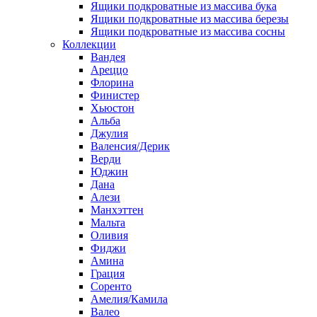
Ящики подкроватные из массива бука
Ящики подкроватные из массива березы
Ящики подкроватные из массива сосны
Коллекции
Вандея
Ареццо
Флорина
Финистер
Хьюстон
Альба
Джулия
Валенсия/Дерик
Верди
Юджин
Дана
Алези
Манхэттен
Мальта
Оливия
Фиджи
Амина
Грация
Соренто
Амелия/Камила
Валео