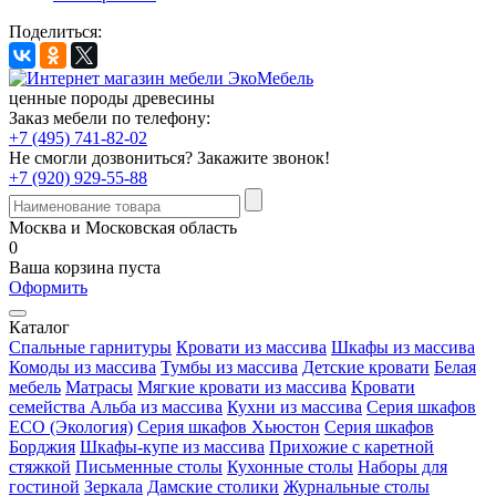
Поделиться:
ценные породы древесины
Заказ мебели по телефону:
+7 (495) 741-82-02
Не смогли дозвониться?
Закажите звонок!
+7 (920) 929-55-88
Москва и Московская область
0
Ваша корзина пуста
Оформить
Каталог
Спальные гарнитуры
Кровати из массива
Шкафы из массива
Комоды из массива
Тумбы из массива
Детские кровати
Белая
мебель
Матрасы
Мягкие кровати из массива
Кровати
семейства Альба из массива
Кухни из массива
Серия шкафов
ECO (Экология)
Серия шкафов Хьюстон
Серия шкафов
Борджия
Шкафы-купе из массива
Прихожие с каретной
стяжкой
Письменные столы
Кухонные столы
Наборы для
гостиной
Зеркала
Дамские столики
Журнальные столы