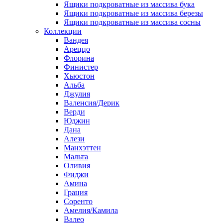
Ящики подкроватные из массива бука
Ящики подкроватные из массива березы
Ящики подкроватные из массива сосны
Коллекции
Вандея
Ареццо
Флорина
Финистер
Хьюстон
Альба
Джулия
Валенсия/Дерик
Верди
Юджин
Дана
Алези
Манхэттен
Мальта
Оливия
Фиджи
Амина
Грация
Соренто
Амелия/Камила
Валео