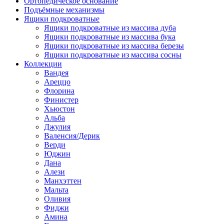
Ортопедическое основание
Подъёмные механизмы
Ящики подкроватные
Ящики подкроватные из массива дуба
Ящики подкроватные из массива бука
Ящики подкроватные из массива березы
Ящики подкроватные из массива сосны
Коллекции
Вандея
Ареццо
Флорина
Финистер
Хьюстон
Альба
Джулия
Валенсия/Дерик
Верди
Юджин
Дана
Алези
Манхэттен
Мальта
Оливия
Фиджи
Амина