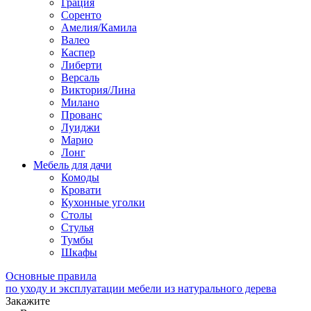
Грация
Соренто
Амелия/Камила
Валео
Каспер
Либерти
Версаль
Виктория/Лина
Милано
Прованс
Луиджи
Марио
Лонг
Мебель для дачи
Комоды
Кровати
Кухонные уголки
Столы
Стулья
Тумбы
Шкафы
Основные правила
по уходу и эксплуатации мебели из натурального дерева
Закажите