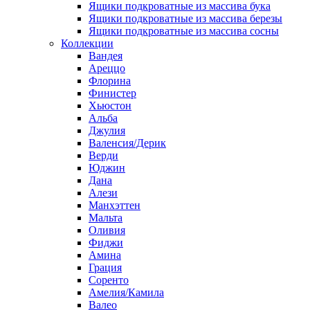
Ящики подкроватные из массива бука
Ящики подкроватные из массива березы
Ящики подкроватные из массива сосны
Коллекции
Вандея
Ареццо
Флорина
Финистер
Хьюстон
Альба
Джулия
Валенсия/Дерик
Верди
Юджин
Дана
Алези
Манхэттен
Мальта
Оливия
Фиджи
Амина
Грация
Соренто
Амелия/Камила
Валео