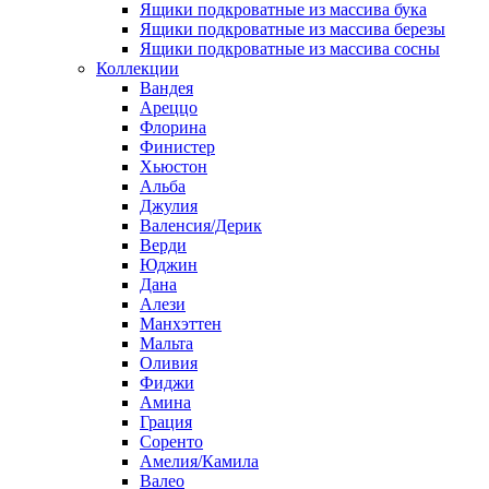
Ящики подкроватные из массива бука
Ящики подкроватные из массива березы
Ящики подкроватные из массива сосны
Коллекции
Вандея
Ареццо
Флорина
Финистер
Хьюстон
Альба
Джулия
Валенсия/Дерик
Верди
Юджин
Дана
Алези
Манхэттен
Мальта
Оливия
Фиджи
Амина
Грация
Соренто
Амелия/Камила
Валео