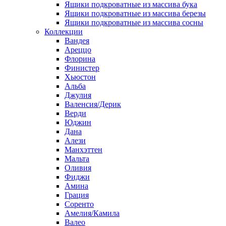
Ящики подкроватные из массива бука
Ящики подкроватные из массива березы
Ящики подкроватные из массива сосны
Коллекции
Вандея
Ареццо
Флорина
Финистер
Хьюстон
Альба
Джулия
Валенсия/Дерик
Верди
Юджин
Дана
Алези
Манхэттен
Мальта
Оливия
Фиджи
Амина
Грация
Соренто
Амелия/Камила
Валео