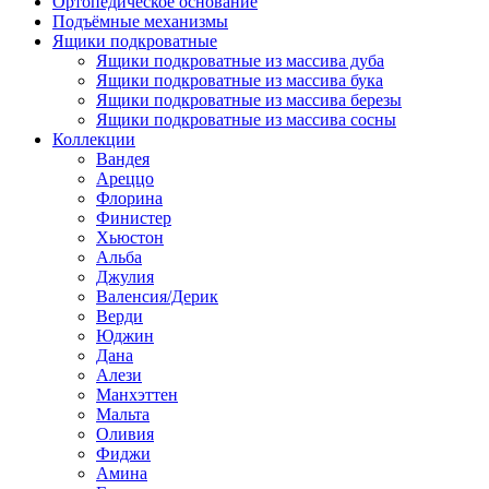
Ортопедическое основание
Подъёмные механизмы
Ящики подкроватные
Ящики подкроватные из массива дуба
Ящики подкроватные из массива бука
Ящики подкроватные из массива березы
Ящики подкроватные из массива сосны
Коллекции
Вандея
Ареццо
Флорина
Финистер
Хьюстон
Альба
Джулия
Валенсия/Дерик
Верди
Юджин
Дана
Алези
Манхэттен
Мальта
Оливия
Фиджи
Амина