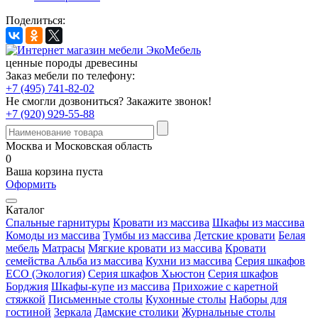
Поделиться:
ценные породы древесины
Заказ мебели по телефону:
+7 (495) 741-82-02
Не смогли дозвониться?
Закажите звонок!
+7 (920) 929-55-88
Москва и Московская область
0
Ваша корзина пуста
Оформить
Каталог
Спальные гарнитуры
Кровати из массива
Шкафы из массива
Комоды из массива
Тумбы из массива
Детские кровати
Белая
мебель
Матрасы
Мягкие кровати из массива
Кровати
семейства Альба из массива
Кухни из массива
Серия шкафов
ECO (Экология)
Серия шкафов Хьюстон
Серия шкафов
Борджия
Шкафы-купе из массива
Прихожие с каретной
стяжкой
Письменные столы
Кухонные столы
Наборы для
гостиной
Зеркала
Дамские столики
Журнальные столы