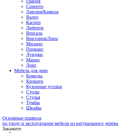
Грация
Соренто
Амелия/Камила
Валео
Каспер
Либерти
Версаль
Виктория/Лина
Милано
Прованс
Луиджи
Марио
Лонг
Мебель для дачи
Комоды
Кровати
Кухонные уголки
Столы
Стулья
Тумбы
Шкафы
Основные правила
по уходу и эксплуатации мебели из натурального дерева
Закажите