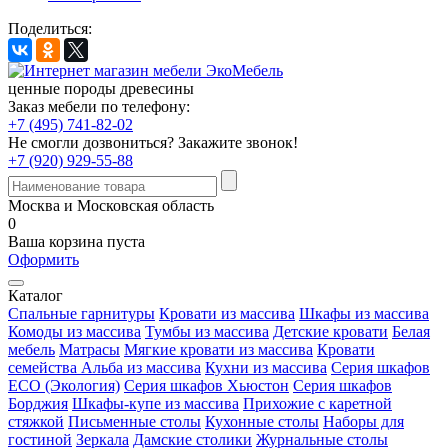
Поделиться:
ценные породы древесины
Заказ мебели по телефону:
+7 (495) 741-82-02
Не смогли дозвониться?
Закажите звонок!
+7 (920) 929-55-88
Москва и Московская область
0
Ваша корзина пуста
Оформить
Каталог
Спальные гарнитуры
Кровати из массива
Шкафы из массива
Комоды из массива
Тумбы из массива
Детские кровати
Белая
мебель
Матрасы
Мягкие кровати из массива
Кровати
семейства Альба из массива
Кухни из массива
Серия шкафов
ECO (Экология)
Серия шкафов Хьюстон
Серия шкафов
Борджия
Шкафы-купе из массива
Прихожие с каретной
стяжкой
Письменные столы
Кухонные столы
Наборы для
гостиной
Зеркала
Дамские столики
Журнальные столы