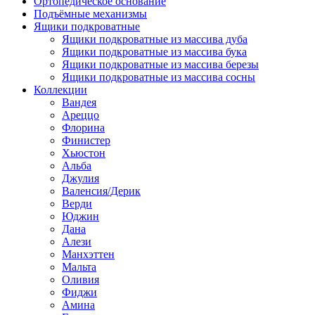
Ортопедическое основание
Подъёмные механизмы
Ящики подкроватные
Ящики подкроватные из массива дуба
Ящики подкроватные из массива бука
Ящики подкроватные из массива березы
Ящики подкроватные из массива сосны
Коллекции
Вандея
Ареццо
Флорина
Финистер
Хьюстон
Альба
Джулия
Валенсия/Дерик
Верди
Юджин
Дана
Алези
Манхэттен
Мальта
Оливия
Фиджи
Амина