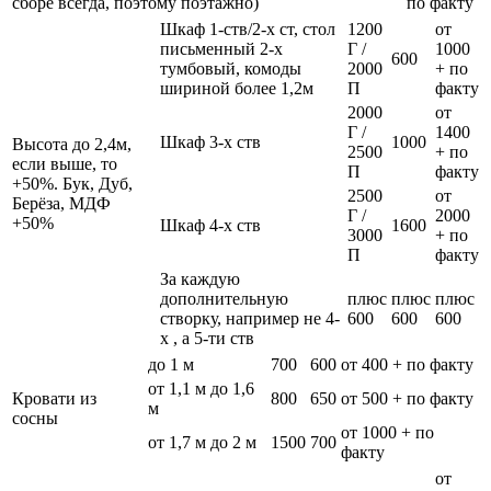
сборе всегда, поэтому поэтажно)
по факту
Шкаф 1-ств/2-х ст, стол
1200
от
письменный 2-х
Г /
1000
600
тумбовый, комоды
2000
+ по
шириной более 1,2м
П
факту
2000
от
Г /
1400
Шкаф 3-х ств
1000
Высота до 2,4м,
2500
+ по
если выше, то
П
факту
+50%. Бук, Дуб,
2500
от
Берёза, МДФ
Г /
2000
+50%
Шкаф 4-х ств
1600
3000
+ по
П
факту
За каждую
дополнительную
плюс
плюс
плюс
створку, например не 4-
600
600
600
х , а 5-ти ств
до 1 м
700
600
от 400 + по факту
от 1,1 м до 1,6
Кровати из
800
650
от 500 + по факту
м
сосны
от 1000 + по
от 1,7 м до 2 м
1500
700
факту
от