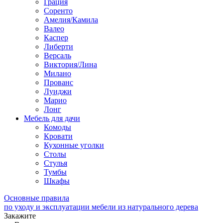
Грация
Соренто
Амелия/Камила
Валео
Каспер
Либерти
Версаль
Виктория/Лина
Милано
Прованс
Луиджи
Марио
Лонг
Мебель для дачи
Комоды
Кровати
Кухонные уголки
Столы
Стулья
Тумбы
Шкафы
Основные правила
по уходу и эксплуатации мебели из натурального дерева
Закажите