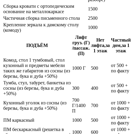
Сборка кровати с ортопедическим
1500
основание на металлокаркасе
Частичная сборка письменного стола
2500
Крепление зеркала к дамскому столу
1000
(комоду)
Лифт
Нет
Частный
груз. (Г)
ПОДЪЁМ
лифта,за
дом,за 1
/пассаж.
1 этаж
этаж
(П)
Комод, стол 1 тумбовый, стол
кухонный и предметы мебели
от 500 +
1000 Г
500
таких же габаритов из сосны (из
по факту
березы, бука и дуба +50%)
Тумба, стул, табурет, банкетка из
от 500 +
сосны (из березы, бука и дуба
300
400
по факту
+50%)
700
Кухонный уголок из сосны (из
от 1000 +
Г/1400
700
березы, бука и дуба +50%)
по факту
П
от 1000 +
ПМ каркасный
1000
500
по факту
ПМ бескаркасный (решетка в
от 1000 +
1000
600