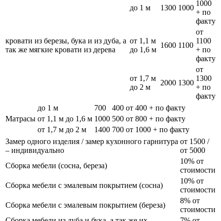
1000
до 1 м
1300
1000
+ по
факту
от
кровати из березы, бука и из дуба, а
от 1,1 м
1100
1600
1100
так же мягкие кровати из дерева
до 1,6 м
+ по
факту
от
от 1,7 м
1300
2000
1300
до 2 м
+ по
факту
до 1 м
700
400
от 400 + по факту
Матрасы
от 1,1 м до 1,6 м
1000
500
от 800 + по факту
от 1,7 м до 2 м
1400
700
от 1000 + по факту
Замер одного изделия / замер кухонного гарнитура
от 1500 /
– индивидуально
от 5000
10% от
Сборка мебели (сосна, береза)
стоимости
10% от
Сборка мебели с эмалевым покрытием (сосна)
стоимости
8% от
Сборка мебели с эмалевым покрытием (береза)
стоимости
Сборка мебели из дуба и бука, а так же их
7% от