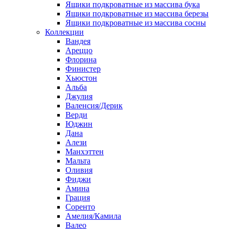
Ящики подкроватные из массива бука
Ящики подкроватные из массива березы
Ящики подкроватные из массива сосны
Коллекции
Вандея
Ареццо
Флорина
Финистер
Хьюстон
Альба
Джулия
Валенсия/Дерик
Верди
Юджин
Дана
Алези
Манхэттен
Мальта
Оливия
Фиджи
Амина
Грация
Соренто
Амелия/Камила
Валео