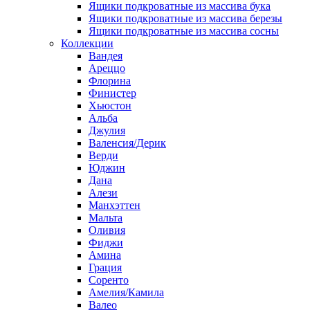
Ящики подкроватные из массива бука
Ящики подкроватные из массива березы
Ящики подкроватные из массива сосны
Коллекции
Вандея
Ареццо
Флорина
Финистер
Хьюстон
Альба
Джулия
Валенсия/Дерик
Верди
Юджин
Дана
Алези
Манхэттен
Мальта
Оливия
Фиджи
Амина
Грация
Соренто
Амелия/Камила
Валео