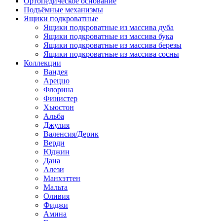
Ортопедическое основание
Подъёмные механизмы
Ящики подкроватные
Ящики подкроватные из массива дуба
Ящики подкроватные из массива бука
Ящики подкроватные из массива березы
Ящики подкроватные из массива сосны
Коллекции
Вандея
Ареццо
Флорина
Финистер
Хьюстон
Альба
Джулия
Валенсия/Дерик
Верди
Юджин
Дана
Алези
Манхэттен
Мальта
Оливия
Фиджи
Амина