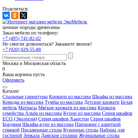
Поделиться:
ценные породы древесины
Заказ мебели по телефону:
+7 (495) 741-82-02
Не смогли дозвониться?
Закажите звонок!
+7 (920) 929-55-88
Москва и Московская область
0
Ваша корзина пуста
Оформить
Каталог
Спальные гарнитуры
Кровати из массива
Шкафы из массива
Комоды из массива
Тумбы из массива
Детские кровати
Белая
мебель
Матрасы
Мягкие кровати из массива
Кровати
семейства Альба из массива
Кухни из массива
Серия шкафов
ECO (Экология)
Серия шкафов Хьюстон
Серия шкафов
Борджия
Шкафы-купе из массива
Прихожие с каретной
стяжкой
Письменные столы
Кухонные столы
Наборы для
гостиной
Зеркала
Дамские столики
Журнальные столы