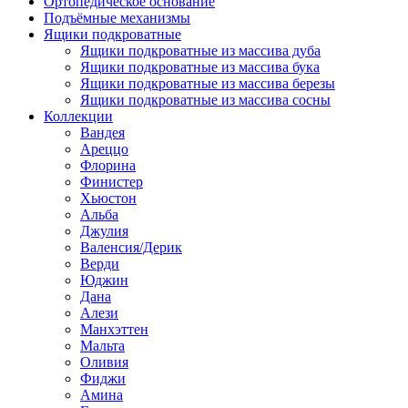
Ортопедическое основание
Подъёмные механизмы
Ящики подкроватные
Ящики подкроватные из массива дуба
Ящики подкроватные из массива бука
Ящики подкроватные из массива березы
Ящики подкроватные из массива сосны
Коллекции
Вандея
Ареццо
Флорина
Финистер
Хьюстон
Альба
Джулия
Валенсия/Дерик
Верди
Юджин
Дана
Алези
Манхэттен
Мальта
Оливия
Фиджи
Амина