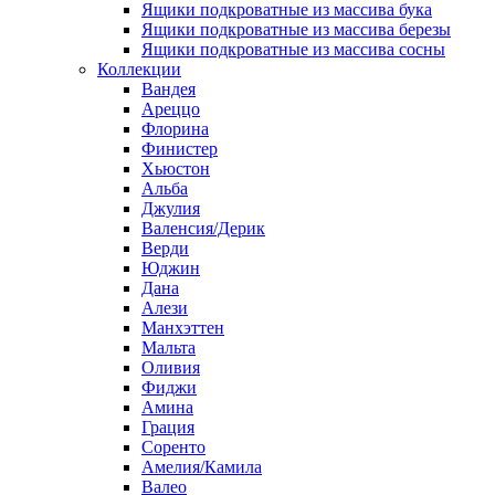
Ящики подкроватные из массива бука
Ящики подкроватные из массива березы
Ящики подкроватные из массива сосны
Коллекции
Вандея
Ареццо
Флорина
Финистер
Хьюстон
Альба
Джулия
Валенсия/Дерик
Верди
Юджин
Дана
Алези
Манхэттен
Мальта
Оливия
Фиджи
Амина
Грация
Соренто
Амелия/Камила
Валео