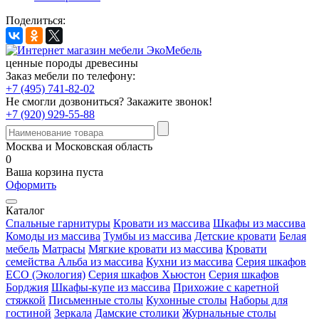
Поделиться:
ценные породы древесины
Заказ мебели по телефону:
+7 (495) 741-82-02
Не смогли дозвониться?
Закажите звонок!
+7 (920) 929-55-88
Москва и Московская область
0
Ваша корзина пуста
Оформить
Каталог
Спальные гарнитуры
Кровати из массива
Шкафы из массива
Комоды из массива
Тумбы из массива
Детские кровати
Белая
мебель
Матрасы
Мягкие кровати из массива
Кровати
семейства Альба из массива
Кухни из массива
Серия шкафов
ECO (Экология)
Серия шкафов Хьюстон
Серия шкафов
Борджия
Шкафы-купе из массива
Прихожие с каретной
стяжкой
Письменные столы
Кухонные столы
Наборы для
гостиной
Зеркала
Дамские столики
Журнальные столы