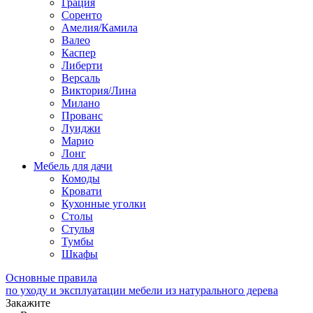
Грация
Соренто
Амелия/Камила
Валео
Каспер
Либерти
Версаль
Виктория/Лина
Милано
Прованс
Луиджи
Марио
Лонг
Мебель для дачи
Комоды
Кровати
Кухонные уголки
Столы
Стулья
Тумбы
Шкафы
Основные правила
по уходу и эксплуатации мебели из натурального дерева
Закажите