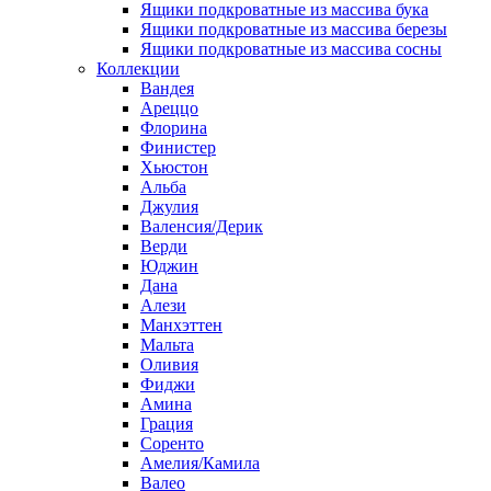
Ящики подкроватные из массива бука
Ящики подкроватные из массива березы
Ящики подкроватные из массива сосны
Коллекции
Вандея
Ареццо
Флорина
Финистер
Хьюстон
Альба
Джулия
Валенсия/Дерик
Верди
Юджин
Дана
Алези
Манхэттен
Мальта
Оливия
Фиджи
Амина
Грация
Соренто
Амелия/Камила
Валео