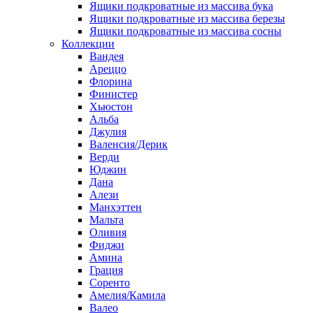
Ящики подкроватные из массива бука
Ящики подкроватные из массива березы
Ящики подкроватные из массива сосны
Коллекции
Вандея
Ареццо
Флорина
Финистер
Хьюстон
Альба
Джулия
Валенсия/Дерик
Верди
Юджин
Дана
Алези
Манхэттен
Мальта
Оливия
Фиджи
Амина
Грация
Соренто
Амелия/Камила
Валео