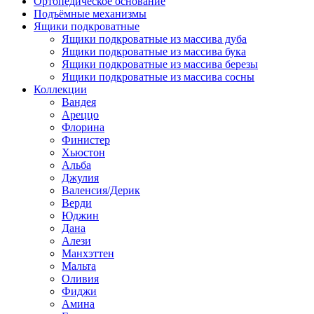
Ортопедическое основание
Подъёмные механизмы
Ящики подкроватные
Ящики подкроватные из массива дуба
Ящики подкроватные из массива бука
Ящики подкроватные из массива березы
Ящики подкроватные из массива сосны
Коллекции
Вандея
Ареццо
Флорина
Финистер
Хьюстон
Альба
Джулия
Валенсия/Дерик
Верди
Юджин
Дана
Алези
Манхэттен
Мальта
Оливия
Фиджи
Амина