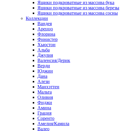
Ящики подкроватные из массива бука
Ящики подкроватные из массива березы
Ящики подкроватные из массива сосны
Коллекции
Вандея
Ареццо
Флорина
Финистер
Хьюстон
Альба
Джулия
Валенсия/Дерик
Верди
Юджин
Дана
Алези
Манхэттен
Мальта
Оливия
Фиджи
Амина
Грация
Соренто
Амелия/Камила
Валео