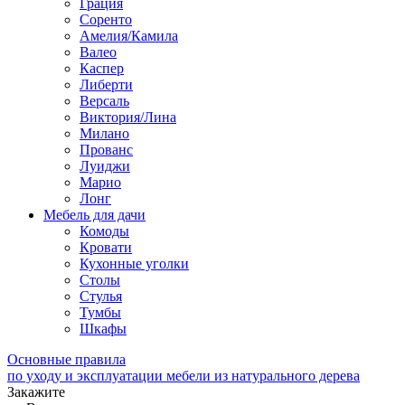
Грация
Соренто
Амелия/Камила
Валео
Каспер
Либерти
Версаль
Виктория/Лина
Милано
Прованс
Луиджи
Марио
Лонг
Мебель для дачи
Комоды
Кровати
Кухонные уголки
Столы
Стулья
Тумбы
Шкафы
Основные правила
по уходу и эксплуатации мебели из натурального дерева
Закажите