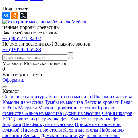
Поделиться:
ценные породы древесины
Заказ мебели по телефону:
+7 (495) 741-82-02
Не смогли дозвониться?
Закажите звонок!
+7 (920) 929-55-88
Москва и Московская область
0
Ваша корзина пуста
Оформить
Каталог
Спальные гарнитуры
Кровати из массива
Шкафы из массива
Комоды из массива
Тумбы из массива
Детские кровати
Белая
мебель
Матрасы
Мягкие кровати из массива
Кровати
семейства Альба из массива
Кухни из массива
Серия шкафов
ECO (Экология)
Серия шкафов Хьюстон
Серия шкафов
Борджия
Шкафы-купе из массива
Прихожие с каретной
стяжкой
Письменные столы
Кухонные столы
Наборы для
гостиной
Зеркала
Дамские столики
Журнальные столы