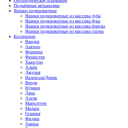
Ортопедическое основание
Подъёмные механизмы
Ящики подкроватные
Ящики подкроватные из массива дуба
Ящики подкроватные из массива бука
Ящики подкроватные из массива березы
Ящики подкроватные из массива сосны
Коллекции
Вандея
Ареццо
Флорина
Финистер
Хьюстон
Альба
Джулия
Валенсия/Дерик
Верди
Юджин
Дана
Алези
Манхэттен
Мальта
Оливия
Фиджи
Амина