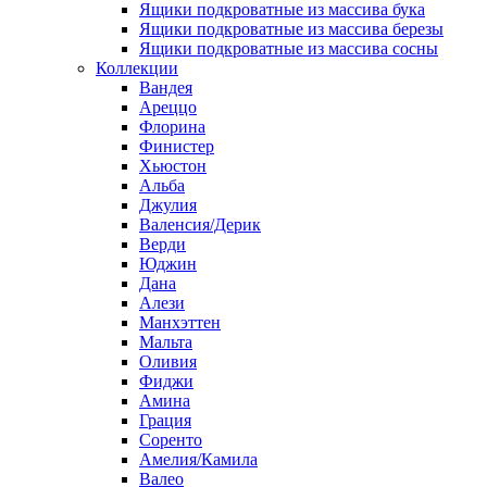
Ящики подкроватные из массива бука
Ящики подкроватные из массива березы
Ящики подкроватные из массива сосны
Коллекции
Вандея
Ареццо
Флорина
Финистер
Хьюстон
Альба
Джулия
Валенсия/Дерик
Верди
Юджин
Дана
Алези
Манхэттен
Мальта
Оливия
Фиджи
Амина
Грация
Соренто
Амелия/Камила
Валео