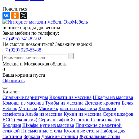
Поделиться:
ценные породы древесины
Заказ мебели по телефону:
+7 (495) 741-82-02
Не смогли дозвониться?
Закажите звонок!
+7 (920) 929-55-88
Москва и Московская область
0
Ваша корзина пуста
Оформить
Каталог
Спальные гарнитуры
Кровати из массива
Шкафы из массива
Комоды из массива
Тумбы из массива
Детские кровати
Белая
мебель
Матрасы
Мягкие кровати из массива
Кровати
семейства Альба из массива
Кухни из массива
Серия шкафов
ECO (Экология)
Серия шкафов Хьюстон
Серия шкафов
Борджия
Шкафы-купе из массива
Прихожие с каретной
стяжкой
Письменные столы
Кухонные столы
Наборы для
гостиной
Зеркала
Дамские столики
Журнальные столы