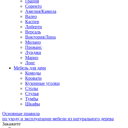
Грация
Соренто
Амелия/Камила
Валео
Каспер
Либерти
Версаль
Виктория/Лина
Милано
Прованс
Луиджи
Марио
Лонг
Мебель для дачи
Комоды
Кровати
Кухонные уголки
Столы
Стулья
Тумбы
Шкафы
Основные правила
по уходу и эксплуатации мебели из натурального дерева
Закажите