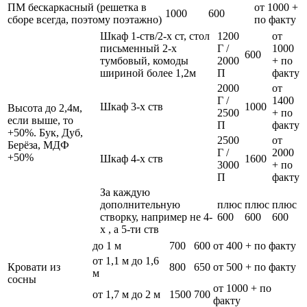
ПМ бескаркасный (решетка в
от 1000 +
1000
600
сборе всегда, поэтому поэтажно)
по факту
Шкаф 1-ств/2-х ст, стол
1200
от
письменный 2-х
Г /
1000
600
тумбовый, комоды
2000
+ по
шириной более 1,2м
П
факту
2000
от
Г /
1400
Шкаф 3-х ств
1000
Высота до 2,4м,
2500
+ по
если выше, то
П
факту
+50%. Бук, Дуб,
2500
от
Берёза, МДФ
Г /
2000
+50%
Шкаф 4-х ств
1600
3000
+ по
П
факту
За каждую
дополнительную
плюс
плюс
плюс
створку, например не 4-
600
600
600
х , а 5-ти ств
до 1 м
700
600
от 400 + по факту
от 1,1 м до 1,6
Кровати из
800
650
от 500 + по факту
м
сосны
от 1000 + по
от 1,7 м до 2 м
1500
700
факту