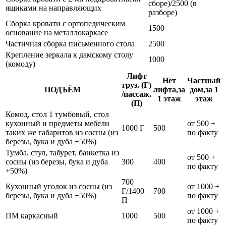
сборе)/2500 (в
ящиками на направляющих
разборе)
Сборка кровати с ортопедическим
1500
основание на металлокаркасе
Частичная сборка письменного стола
2500
Крепление зеркала к дамскому столу
1000
(комоду)
Лифт
Нет
Частный
груз. (Г)
ПОДЪЁМ
лифта,за
дом,за 1
/пассаж.
1 этаж
этаж
(П)
Комод, стол 1 тумбовый, стол
кухонный и предметы мебели
от 500 +
1000 Г
500
таких же габаритов из сосны (из
по факту
березы, бука и дуба +50%)
Тумба, стул, табурет, банкетка из
от 500 +
сосны (из березы, бука и дуба
300
400
по факту
+50%)
700
Кухонный уголок из сосны (из
от 1000 +
Г/1400
700
березы, бука и дуба +50%)
по факту
П
от 1000 +
ПМ каркасный
1000
500
по факту