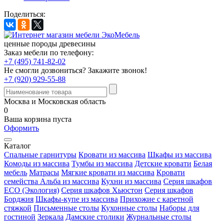
Поделиться:
ценные породы древесины
Заказ мебели по телефону:
+7 (495) 741-82-02
Не смогли дозвониться?
Закажите звонок!
+7 (920) 929-55-88
Москва и Московская область
0
Ваша корзина пуста
Оформить
Каталог
Спальные гарнитуры
Кровати из массива
Шкафы из массива
Комоды из массива
Тумбы из массива
Детские кровати
Белая
мебель
Матрасы
Мягкие кровати из массива
Кровати
семейства Альба из массива
Кухни из массива
Серия шкафов
ECO (Экология)
Серия шкафов Хьюстон
Серия шкафов
Борджия
Шкафы-купе из массива
Прихожие с каретной
стяжкой
Письменные столы
Кухонные столы
Наборы для
гостиной
Зеркала
Дамские столики
Журнальные столы