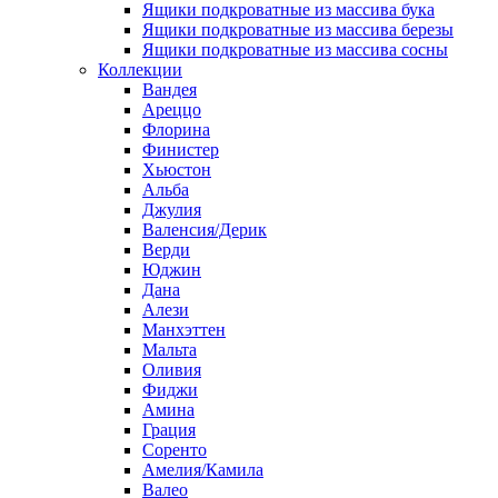
Ящики подкроватные из массива бука
Ящики подкроватные из массива березы
Ящики подкроватные из массива сосны
Коллекции
Вандея
Ареццо
Флорина
Финистер
Хьюстон
Альба
Джулия
Валенсия/Дерик
Верди
Юджин
Дана
Алези
Манхэттен
Мальта
Оливия
Фиджи
Амина
Грация
Соренто
Амелия/Камила
Валео