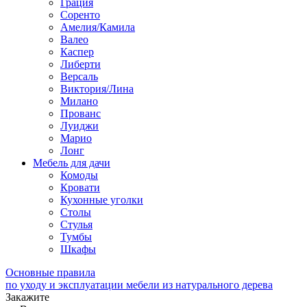
Грация
Соренто
Амелия/Камила
Валео
Каспер
Либерти
Версаль
Виктория/Лина
Милано
Прованс
Луиджи
Марио
Лонг
Мебель для дачи
Комоды
Кровати
Кухонные уголки
Столы
Стулья
Тумбы
Шкафы
Основные правила
по уходу и эксплуатации мебели из натурального дерева
Закажите