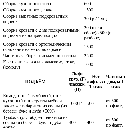
Сборка кухонного стола
600
Сборка кухонного уголка
1500
Сборка выкатных подкроватных
300 р / 1 ящ
ящиков
200 (если в
Сборка кровати с 2-мя подкроватными
сборе)/2500 (в
ящиками на направляющих
разборе)
Сборка кровати с ортопедическим
1500
основание на металлокаркасе
Частичная сборка письменного стола
2500
Крепление зеркала к дамскому столу
1000
(комоду)
Лифт
Нет
Частный
груз. (Г)
ПОДЪЁМ
лифта,за
дом,за 1
/пассаж.
1 этаж
этаж
(П)
Комод, стол 1 тумбовый, стол
кухонный и предметы мебели
от 500 +
1000 Г
500
таких же габаритов из сосны (из
по факту
березы, бука и дуба +50%)
Тумба, стул, табурет, банкетка из
от 500 +
сосны (из березы, бука и дуба
300
400
по факту
+50%)