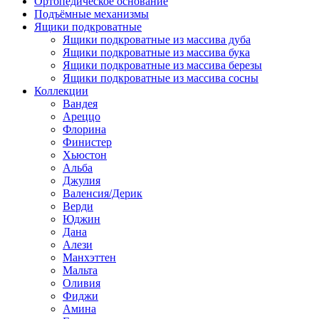
Ортопедическое основание
Подъёмные механизмы
Ящики подкроватные
Ящики подкроватные из массива дуба
Ящики подкроватные из массива бука
Ящики подкроватные из массива березы
Ящики подкроватные из массива сосны
Коллекции
Вандея
Ареццо
Флорина
Финистер
Хьюстон
Альба
Джулия
Валенсия/Дерик
Верди
Юджин
Дана
Алези
Манхэттен
Мальта
Оливия
Фиджи
Амина