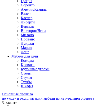
Грация
Соренто
Амелия/Камила
Валео
Каспер
Либерти
Версаль
Виктория/Лина
Милано
Прованс
Луиджи
Марио
Лонг
Мебель для дачи
Комоды
Кровати
Кухонные уголки
Столы
Стулья
Тумбы
Шкафы
Основные правила
по уходу и эксплуатации мебели из натурального дерева
Закажите