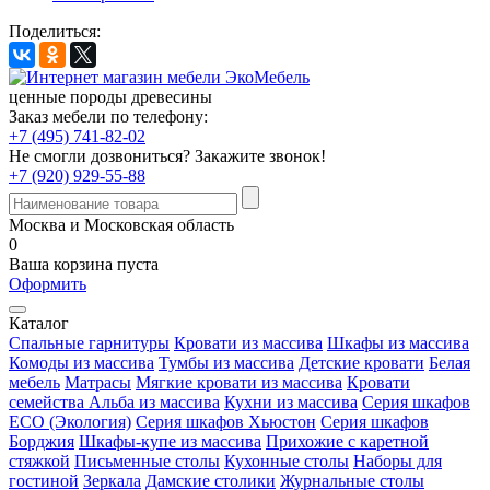
Поделиться:
ценные породы древесины
Заказ мебели по телефону:
+7 (495) 741-82-02
Не смогли дозвониться?
Закажите звонок!
+7 (920) 929-55-88
Москва и Московская область
0
Ваша корзина пуста
Оформить
Каталог
Спальные гарнитуры
Кровати из массива
Шкафы из массива
Комоды из массива
Тумбы из массива
Детские кровати
Белая
мебель
Матрасы
Мягкие кровати из массива
Кровати
семейства Альба из массива
Кухни из массива
Серия шкафов
ECO (Экология)
Серия шкафов Хьюстон
Серия шкафов
Борджия
Шкафы-купе из массива
Прихожие с каретной
стяжкой
Письменные столы
Кухонные столы
Наборы для
гостиной
Зеркала
Дамские столики
Журнальные столы