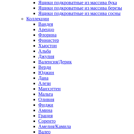
Ящики подкроватные из массива бука
Ящики подкроватные из массива березы
Ящики подкроватные из массива сосны
Коллекции
Вандея
Ареццо
Флорина
Финистер
Хьюстон
Альба
Джулия
Валенсия/Дерик
Верди
Юджин
Дана
Алези
Манхэттен
Мальта
Оливия
Фиджи
Амина
Грация
Соренто
Амелия/Камила
Валео