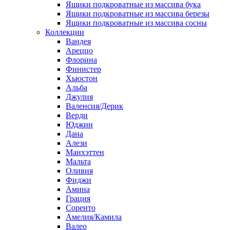
Ящики подкроватные из массива бука
Ящики подкроватные из массива березы
Ящики подкроватные из массива сосны
Коллекции
Вандея
Ареццо
Флорина
Финистер
Хьюстон
Альба
Джулия
Валенсия/Дерик
Верди
Юджин
Дана
Алези
Манхэттен
Мальта
Оливия
Фиджи
Амина
Грация
Соренто
Амелия/Камила
Валео