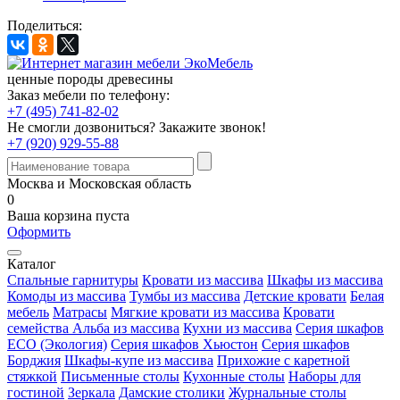
Поделиться:
ценные породы древесины
Заказ мебели по телефону:
+7 (495) 741-82-02
Не смогли дозвониться?
Закажите звонок!
+7 (920) 929-55-88
Москва и Московская область
0
Ваша корзина пуста
Оформить
Каталог
Спальные гарнитуры
Кровати из массива
Шкафы из массива
Комоды из массива
Тумбы из массива
Детские кровати
Белая
мебель
Матрасы
Мягкие кровати из массива
Кровати
семейства Альба из массива
Кухни из массива
Серия шкафов
ECO (Экология)
Серия шкафов Хьюстон
Серия шкафов
Борджия
Шкафы-купе из массива
Прихожие с каретной
стяжкой
Письменные столы
Кухонные столы
Наборы для
гостиной
Зеркала
Дамские столики
Журнальные столы