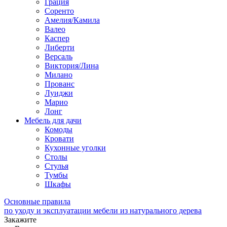
Грация
Соренто
Амелия/Камила
Валео
Каспер
Либерти
Версаль
Виктория/Лина
Милано
Прованс
Луиджи
Марио
Лонг
Мебель для дачи
Комоды
Кровати
Кухонные уголки
Столы
Стулья
Тумбы
Шкафы
Основные правила
по уходу и эксплуатации мебели из натурального дерева
Закажите