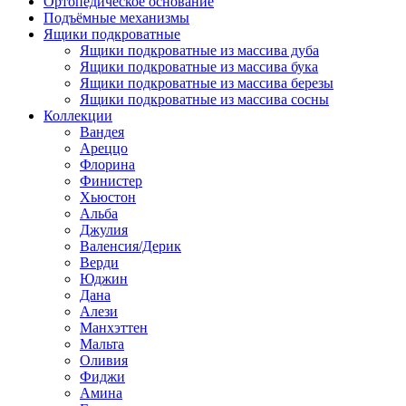
Ортопедическое основание
Подъёмные механизмы
Ящики подкроватные
Ящики подкроватные из массива дуба
Ящики подкроватные из массива бука
Ящики подкроватные из массива березы
Ящики подкроватные из массива сосны
Коллекции
Вандея
Ареццо
Флорина
Финистер
Хьюстон
Альба
Джулия
Валенсия/Дерик
Верди
Юджин
Дана
Алези
Манхэттен
Мальта
Оливия
Фиджи
Амина