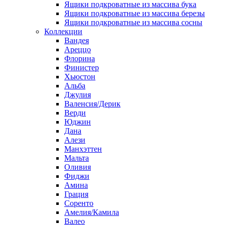
Ящики подкроватные из массива бука
Ящики подкроватные из массива березы
Ящики подкроватные из массива сосны
Коллекции
Вандея
Ареццо
Флорина
Финистер
Хьюстон
Альба
Джулия
Валенсия/Дерик
Верди
Юджин
Дана
Алези
Манхэттен
Мальта
Оливия
Фиджи
Амина
Грация
Соренто
Амелия/Камила
Валео