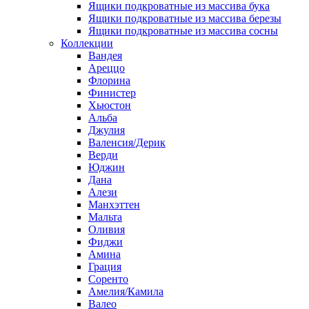
Ящики подкроватные из массива бука
Ящики подкроватные из массива березы
Ящики подкроватные из массива сосны
Коллекции
Вандея
Ареццо
Флорина
Финистер
Хьюстон
Альба
Джулия
Валенсия/Дерик
Верди
Юджин
Дана
Алези
Манхэттен
Мальта
Оливия
Фиджи
Амина
Грация
Соренто
Амелия/Камила
Валео