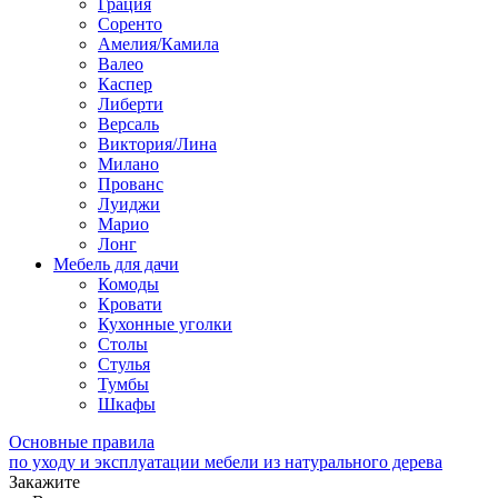
Грация
Соренто
Амелия/Камила
Валео
Каспер
Либерти
Версаль
Виктория/Лина
Милано
Прованс
Луиджи
Марио
Лонг
Мебель для дачи
Комоды
Кровати
Кухонные уголки
Столы
Стулья
Тумбы
Шкафы
Основные правила
по уходу и эксплуатации мебели из натурального дерева
Закажите