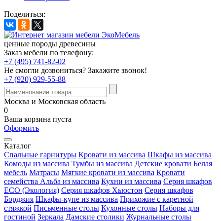
Поделиться:
ценные породы древесины
Заказ мебели по телефону:
+7 (495) 741-82-02
Не смогли дозвониться?
Закажите звонок!
+7 (920) 929-55-88
Москва и Московская область
0
Ваша корзина пуста
Оформить
Каталог
Спальные гарнитуры
Кровати из массива
Шкафы из массива
Комоды из массива
Тумбы из массива
Детские кровати
Белая
мебель
Матрасы
Мягкие кровати из массива
Кровати
семейства Альба из массива
Кухни из массива
Серия шкафов
ECO (Экология)
Серия шкафов Хьюстон
Серия шкафов
Борджия
Шкафы-купе из массива
Прихожие с каретной
стяжкой
Письменные столы
Кухонные столы
Наборы для
гостиной
Зеркала
Дамские столики
Журнальные столы