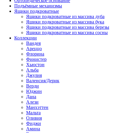
Ортопедическое основание
Подъёмные механизмы
Ящики подкроватные
Ящики подкроватные из массива дуба
Ящики подкроватные из массива бука
Ящики подкроватные из массива березы
Ящики подкроватные из массива сосны
Коллекции
Вандея
Ареццо
Флорина
Финистер
Хьюстон
Альба
Джулия
Валенсия/Дерик
Верди
Юджин
Дана
Алези
Манхэттен
Мальта
Оливия
Фиджи
Амина