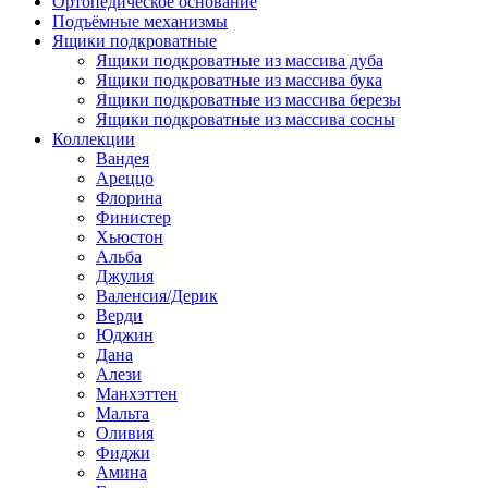
Ортопедическое основание
Подъёмные механизмы
Ящики подкроватные
Ящики подкроватные из массива дуба
Ящики подкроватные из массива бука
Ящики подкроватные из массива березы
Ящики подкроватные из массива сосны
Коллекции
Вандея
Ареццо
Флорина
Финистер
Хьюстон
Альба
Джулия
Валенсия/Дерик
Верди
Юджин
Дана
Алези
Манхэттен
Мальта
Оливия
Фиджи
Амина