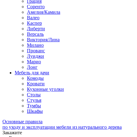
Грация
Соренто
Амелия/Камила
Валео
Каспер
Либерти
Версаль
Виктория/Лина
Милано
Прованс
Луиджи
Марио
Лонг
Мебель для дачи
Комоды
Кровати
Кухонные уголки
Столы
Стулья
Тумбы
Шкафы
Основные правила
по уходу и эксплуатации мебели из натурального дерева
Закажите