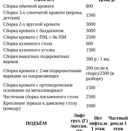
Сборка обычной кровати
800
Сборка 3-х спинчатой кровати (верона,
1500
детская)
Сборка 2-х ярусной кровати
3000
Сборка кровати с балдахином
3000
Сборка кровати с ПМ, с бк ПМ
2500
Сборка кухонного стола
600
Сборка кухонного уголка
1500
Сборка выкатных подкроватных
300 р / 1 ящ
ящиков
200 (если в
Сборка кровати с 2-мя подкроватными
сборе)/2500 (в
ящиками на направляющих
разборе)
Сборка кровати с ортопедическим
1500
основание на металлокаркасе
Частичная сборка письменного стола
2500
Крепление зеркала к дамскому столу
1000
(комоду)
Лифт
Нет
Частный
груз. (Г)
ПОДЪЁМ
лифта,за
дом,за 1
/пассаж.
1 этаж
этаж