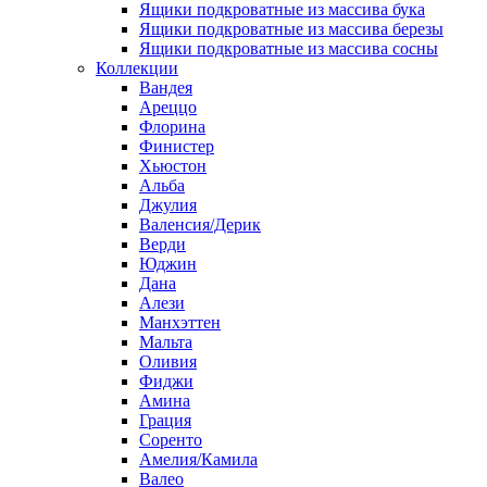
Ящики подкроватные из массива бука
Ящики подкроватные из массива березы
Ящики подкроватные из массива сосны
Коллекции
Вандея
Ареццо
Флорина
Финистер
Хьюстон
Альба
Джулия
Валенсия/Дерик
Верди
Юджин
Дана
Алези
Манхэттен
Мальта
Оливия
Фиджи
Амина
Грация
Соренто
Амелия/Камила
Валео