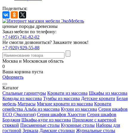
Поделиться:
ценные породы древесины
Заказ мебели по телефону:
+7 (495) 741-82-02
Не смогли дозвониться?
Закажите звонок!
+7 (920) 929-55-88
Москва и Московская область
0
Ваша корзина пуста
Оформить
Каталог
Спальные гарнитуры
Кровати из массива
Шкафы из массива
Комоды из массива
Тумбы из массива
Детские кровати
Белая
мебель
Матрасы
Мягкие кровати из массива
Кровати
семейства Альба из массива
Кухни из массива
Серия шкафов
ECO (Экология)
Серия шкафов Хьюстон
Серия шкафов
Борджия
Шкафы-купе из массива
Прихожие с каретной
стяжкой
Письменные столы
Кухонные столы
Наборы для
гостиной
Зеркала
Дамские столики
Журнальные столы