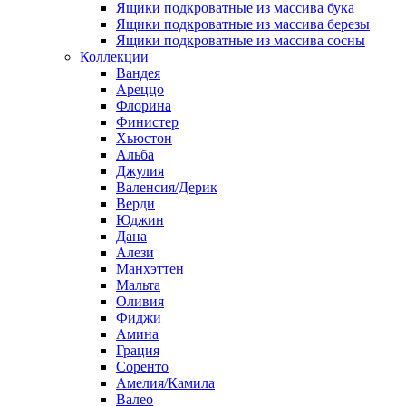
Ящики подкроватные из массива бука
Ящики подкроватные из массива березы
Ящики подкроватные из массива сосны
Коллекции
Вандея
Ареццо
Флорина
Финистер
Хьюстон
Альба
Джулия
Валенсия/Дерик
Верди
Юджин
Дана
Алези
Манхэттен
Мальта
Оливия
Фиджи
Амина
Грация
Соренто
Амелия/Камила
Валео