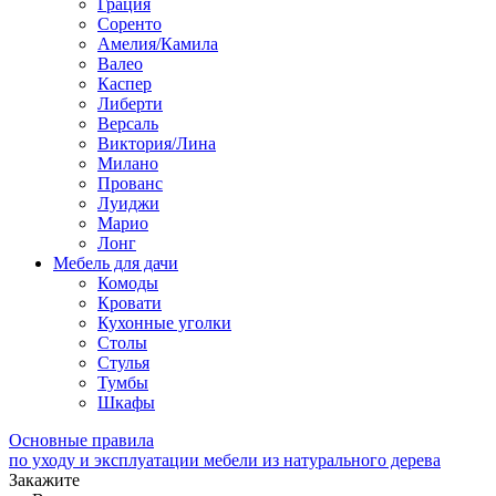
Грация
Соренто
Амелия/Камила
Валео
Каспер
Либерти
Версаль
Виктория/Лина
Милано
Прованс
Луиджи
Марио
Лонг
Мебель для дачи
Комоды
Кровати
Кухонные уголки
Столы
Стулья
Тумбы
Шкафы
Основные правила
по уходу и эксплуатации мебели из натурального дерева
Закажите