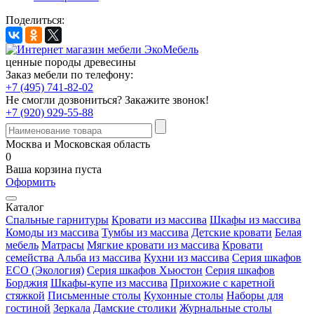
Поделиться:
ценные породы древесины
Заказ мебели по телефону:
+7 (495) 741-82-02
Не смогли дозвониться?
Закажите звонок!
+7 (920) 929-55-88
Москва и Московская область
0
Ваша корзина пуста
Оформить
Каталог
Спальные гарнитуры
Кровати из массива
Шкафы из массива
Комоды из массива
Тумбы из массива
Детские кровати
Белая
мебель
Матрасы
Мягкие кровати из массива
Кровати
семейства Альба из массива
Кухни из массива
Серия шкафов
ECO (Экология)
Серия шкафов Хьюстон
Серия шкафов
Борджия
Шкафы-купе из массива
Прихожие с каретной
стяжкой
Письменные столы
Кухонные столы
Наборы для
гостиной
Зеркала
Дамские столики
Журнальные столы