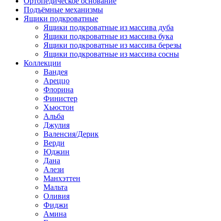
Ортопедическое основание
Подъёмные механизмы
Ящики подкроватные
Ящики подкроватные из массива дуба
Ящики подкроватные из массива бука
Ящики подкроватные из массива березы
Ящики подкроватные из массива сосны
Коллекции
Вандея
Ареццо
Флорина
Финистер
Хьюстон
Альба
Джулия
Валенсия/Дерик
Верди
Юджин
Дана
Алези
Манхэттен
Мальта
Оливия
Фиджи
Амина