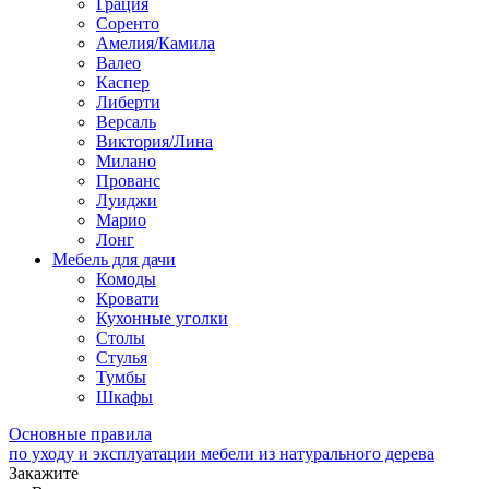
Грация
Соренто
Амелия/Камила
Валео
Каспер
Либерти
Версаль
Виктория/Лина
Милано
Прованс
Луиджи
Марио
Лонг
Мебель для дачи
Комоды
Кровати
Кухонные уголки
Столы
Стулья
Тумбы
Шкафы
Основные правила
по уходу и эксплуатации мебели из натурального дерева
Закажите