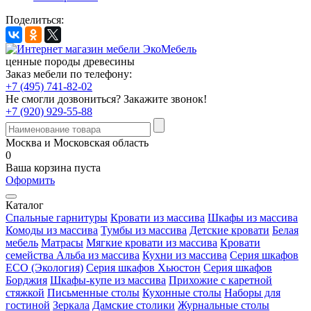
Поделиться:
ценные породы древесины
Заказ мебели по телефону:
+7 (495) 741-82-02
Не смогли дозвониться?
Закажите звонок!
+7 (920) 929-55-88
Москва и Московская область
0
Ваша корзина пуста
Оформить
Каталог
Спальные гарнитуры
Кровати из массива
Шкафы из массива
Комоды из массива
Тумбы из массива
Детские кровати
Белая
мебель
Матрасы
Мягкие кровати из массива
Кровати
семейства Альба из массива
Кухни из массива
Серия шкафов
ECO (Экология)
Серия шкафов Хьюстон
Серия шкафов
Борджия
Шкафы-купе из массива
Прихожие с каретной
стяжкой
Письменные столы
Кухонные столы
Наборы для
гостиной
Зеркала
Дамские столики
Журнальные столы