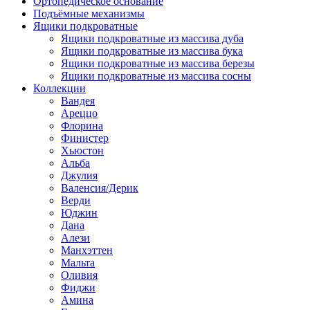
Ортопедическое основание
Подъёмные механизмы
Ящики подкроватные
Ящики подкроватные из массива дуба
Ящики подкроватные из массива бука
Ящики подкроватные из массива березы
Ящики подкроватные из массива сосны
Коллекции
Вандея
Ареццо
Флорина
Финистер
Хьюстон
Альба
Джулия
Валенсия/Дерик
Верди
Юджин
Дана
Алези
Манхэттен
Мальта
Оливия
Фиджи
Амина