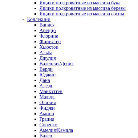
Ящики подкроватные из массива бука
Ящики подкроватные из массива березы
Ящики подкроватные из массива сосны
Коллекции
Вандея
Ареццо
Флорина
Финистер
Хьюстон
Альба
Джулия
Валенсия/Дерик
Верди
Юджин
Дана
Алези
Манхэттен
Мальта
Оливия
Фиджи
Амина
Грация
Соренто
Амелия/Камила
Валео