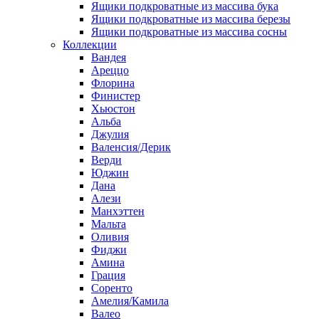
Ящики подкроватные из массива бука
Ящики подкроватные из массива березы
Ящики подкроватные из массива сосны
Коллекции
Вандея
Ареццо
Флорина
Финистер
Хьюстон
Альба
Джулия
Валенсия/Дерик
Верди
Юджин
Дана
Алези
Манхэттен
Мальта
Оливия
Фиджи
Амина
Грация
Соренто
Амелия/Камила
Валео