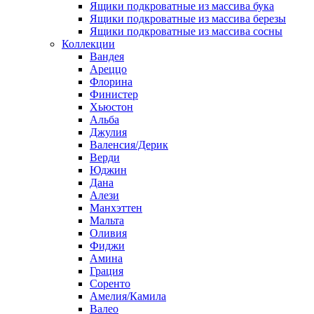
Ящики подкроватные из массива бука
Ящики подкроватные из массива березы
Ящики подкроватные из массива сосны
Коллекции
Вандея
Ареццо
Флорина
Финистер
Хьюстон
Альба
Джулия
Валенсия/Дерик
Верди
Юджин
Дана
Алези
Манхэттен
Мальта
Оливия
Фиджи
Амина
Грация
Соренто
Амелия/Камила
Валео