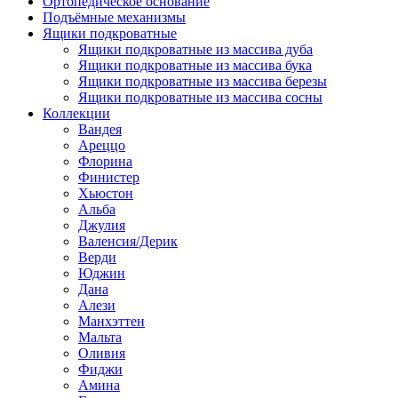
Ортопедическое основание
Подъёмные механизмы
Ящики подкроватные
Ящики подкроватные из массива дуба
Ящики подкроватные из массива бука
Ящики подкроватные из массива березы
Ящики подкроватные из массива сосны
Коллекции
Вандея
Ареццо
Флорина
Финистер
Хьюстон
Альба
Джулия
Валенсия/Дерик
Верди
Юджин
Дана
Алези
Манхэттен
Мальта
Оливия
Фиджи
Амина