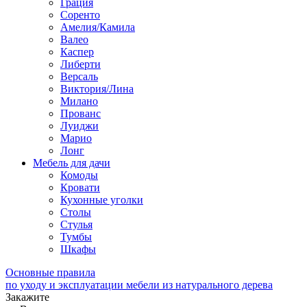
Грация
Соренто
Амелия/Камила
Валео
Каспер
Либерти
Версаль
Виктория/Лина
Милано
Прованс
Луиджи
Марио
Лонг
Мебель для дачи
Комоды
Кровати
Кухонные уголки
Столы
Стулья
Тумбы
Шкафы
Основные правила
по уходу и эксплуатации мебели из натурального дерева
Закажите