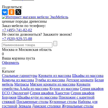
Поделиться:
ценные породы древесины
Заказ мебели по телефону:
+7 (495) 741-82-02
Не смогли дозвониться?
Закажите звонок!
+7 (920) 929-55-88
Москва и Московская область
0
Ваша корзина пуста
Оформить
Каталог
Спальные гарнитуры
Кровати из массива
Шкафы из массива
Комоды из массива
Тумбы из массива
Детские кровати
Белая
мебель
Матрасы
Мягкие кровати из массива
Кровати
семейства Альба из массива
Кухни из массива
Серия шкафов
ECO (Экология)
Серия шкафов Хьюстон
Серия шкафов
Борджия
Шкафы-купе из массива
Прихожие с каретной
стяжкой
Письменные столы
Кухонные столы
Наборы для
гостиной
Зеркала
Дамские столики
Журнальные столы