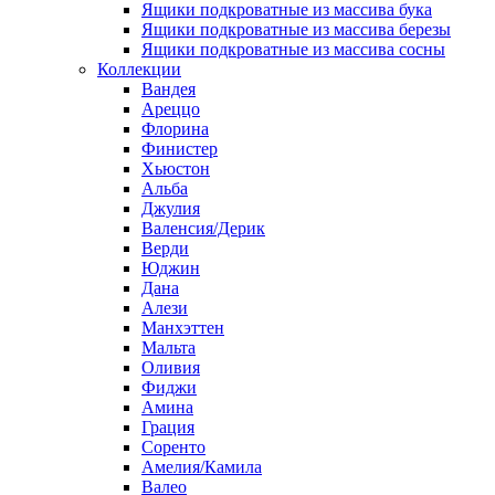
Ящики подкроватные из массива бука
Ящики подкроватные из массива березы
Ящики подкроватные из массива сосны
Коллекции
Вандея
Ареццо
Флорина
Финистер
Хьюстон
Альба
Джулия
Валенсия/Дерик
Верди
Юджин
Дана
Алези
Манхэттен
Мальта
Оливия
Фиджи
Амина
Грация
Соренто
Амелия/Камила
Валео