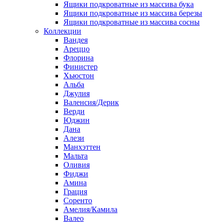
Ящики подкроватные из массива бука
Ящики подкроватные из массива березы
Ящики подкроватные из массива сосны
Коллекции
Вандея
Ареццо
Флорина
Финистер
Хьюстон
Альба
Джулия
Валенсия/Дерик
Верди
Юджин
Дана
Алези
Манхэттен
Мальта
Оливия
Фиджи
Амина
Грация
Соренто
Амелия/Камила
Валео