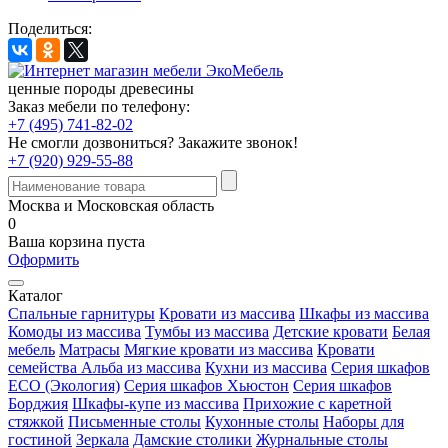
Поделиться:
ценные породы древесины
Заказ мебели по телефону:
+7 (495) 741-82-02
Не смогли дозвониться?
Закажите звонок!
+7 (920) 929-55-88
Москва и Московская область
0
Ваша корзина пуста
Оформить
Каталог
Спальные гарнитуры
Кровати из массива
Шкафы из массива
Комоды из массива
Тумбы из массива
Детские кровати
Белая
мебель
Матрасы
Мягкие кровати из массива
Кровати
семейства Альба из массива
Кухни из массива
Серия шкафов
ECO (Экология)
Серия шкафов Хьюстон
Серия шкафов
Борджия
Шкафы-купе из массива
Прихожие с каретной
стяжкой
Письменные столы
Кухонные столы
Наборы для
гостиной
Зеркала
Дамские столики
Журнальные столы