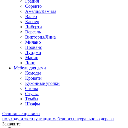
Грация
Соренто
Амелия/Камила
Валео
Каспер
Либерти
Версаль
Виктория/Лина
Милано
Прованс
Луиджи
Марио
Лонг
Мебель для дачи
Комоды
Кровати
Кухонные уголки
Столы
Стулья
Тумбы
Шкафы
Основные правила
по уходу и эксплуатации мебели из натурального дерева
Закажите