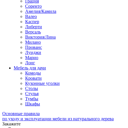
Грация
Соренто
Амелия/Камила
Валео
Каспер
Либерти
Версаль
Виктория/Лина
Милано
Прованс
Луиджи
Марио
Лонг
Мебель для дачи
Комоды
Кровати
Кухонные уголки
Столы
Стулья
Тумбы
Шкафы
Основные правила
по уходу и эксплуатации мебели из натурального дерева
Закажите