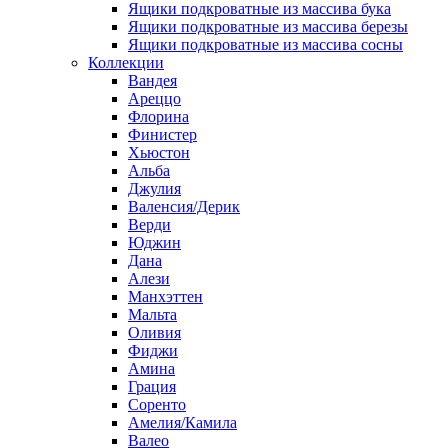
Ящики подкроватные из массива бука
Ящики подкроватные из массива березы
Ящики подкроватные из массива сосны
Коллекции
Вандея
Ареццо
Флорина
Финистер
Хьюстон
Альба
Джулия
Валенсия/Дерик
Верди
Юджин
Дана
Алези
Манхэттен
Мальта
Оливия
Фиджи
Амина
Грация
Соренто
Амелия/Камила
Валео