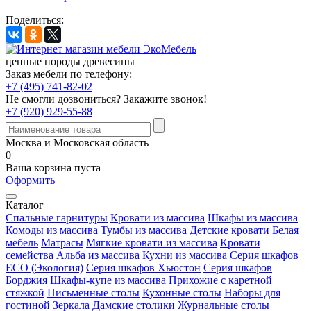
Поделиться:
ценные породы древесины
Заказ мебели по телефону:
+7 (495) 741-82-02
Не смогли дозвониться?
Закажите звонок!
+7 (920) 929-55-88
Москва и Московская область
0
Ваша корзина пуста
Оформить
Каталог
Спальные гарнитуры
Кровати из массива
Шкафы из массива
Комоды из массива
Тумбы из массива
Детские кровати
Белая
мебель
Матрасы
Мягкие кровати из массива
Кровати
семейства Альба из массива
Кухни из массива
Серия шкафов
ECO (Экология)
Серия шкафов Хьюстон
Серия шкафов
Борджия
Шкафы-купе из массива
Прихожие с каретной
стяжкой
Письменные столы
Кухонные столы
Наборы для
гостиной
Зеркала
Дамские столики
Журнальные столы