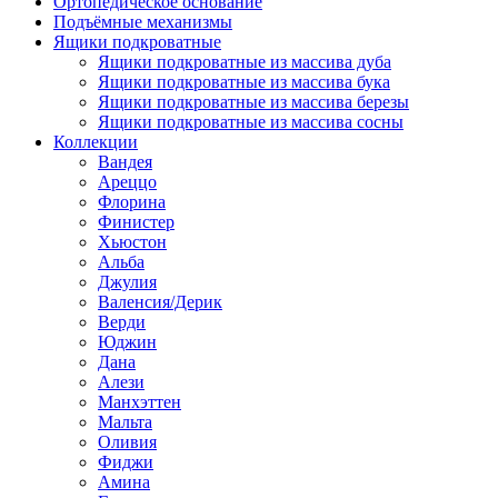
Ортопедическое основание
Подъёмные механизмы
Ящики подкроватные
Ящики подкроватные из массива дуба
Ящики подкроватные из массива бука
Ящики подкроватные из массива березы
Ящики подкроватные из массива сосны
Коллекции
Вандея
Ареццо
Флорина
Финистер
Хьюстон
Альба
Джулия
Валенсия/Дерик
Верди
Юджин
Дана
Алези
Манхэттен
Мальта
Оливия
Фиджи
Амина