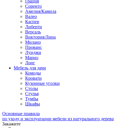
Грация
Соренто
Амелия/Камила
Валео
Каспер
Либерти
Версаль
Виктория/Лина
Милано
Прованс
Луиджи
Марио
Лонг
Мебель для дачи
Комоды
Кровати
Кухонные уголки
Столы
Стулья
Тумбы
Шкафы
Основные правила
по уходу и эксплуатации мебели из натурального дерева
Закажите