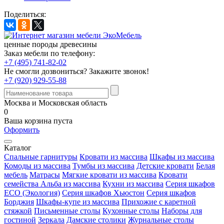
Поделиться:
ценные породы древесины
Заказ мебели по телефону:
+7 (495) 741-82-02
Не смогли дозвониться?
Закажите звонок!
+7 (920) 929-55-88
Москва и Московская область
0
Ваша корзина пуста
Оформить
Каталог
Спальные гарнитуры
Кровати из массива
Шкафы из массива
Комоды из массива
Тумбы из массива
Детские кровати
Белая
мебель
Матрасы
Мягкие кровати из массива
Кровати
семейства Альба из массива
Кухни из массива
Серия шкафов
ECO (Экология)
Серия шкафов Хьюстон
Серия шкафов
Борджия
Шкафы-купе из массива
Прихожие с каретной
стяжкой
Письменные столы
Кухонные столы
Наборы для
гостиной
Зеркала
Дамские столики
Журнальные столы