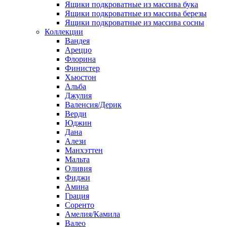
Ящики подкроватные из массива бука
Ящики подкроватные из массива березы
Ящики подкроватные из массива сосны
Коллекции
Вандея
Ареццо
Флорина
Финистер
Хьюстон
Альба
Джулия
Валенсия/Дерик
Верди
Юджин
Дана
Алези
Манхэттен
Мальта
Оливия
Фиджи
Амина
Грация
Соренто
Амелия/Камила
Валео