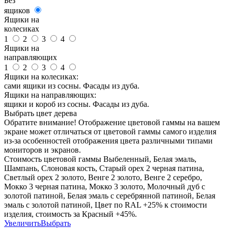
Без
ящиков
Ящики на
колесиках
1
2
3
4
Ящики на
направляющих
1
2
3
4
Ящики на колесиках:
сами ящики из сосны. Фасады из дуба.
Ящики на направляющих:
ящики и короб из сосны. Фасады из дуба.
Выбрать цвет дерева
Обратите внимание! Отображение цветовой гаммы на вашем
экране может отличаться от цветовой гаммы самого изделия
из-за особенностей отображения цвета различными типами
мониторов и экранов.
Стоимость цветовой гаммы Выбеленный, Белая эмаль,
Шампань, Слоновая кость, Старый орех 2 черная патина,
Светлый орех 2 золото, Венге 2 золото, Венге 2 серебро,
Мокко 3 черная патина, Мокко 3 золото, Молочный дуб с
золотой патиной, Белая эмаль с серебрянной патиной, Белая
эмаль с золотой патиной, Цвет по RAL +25% к стоимости
изделия, стоимость за Красный +45%.
Увеличить
Выбрать