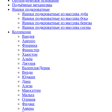
Ортопедическое основание
Подъёмные механизмы
Ящики подкроватные
Ящики подкроватные из массива дуба
Ящики подкроватные из массива бука
Ящики подкроватные из массива березы
Ящики подкроватные из массива сосны
Коллекции
Вандея
Ареццо
Флорина
Финистер
Хьюстон
Альба
Джулия
Валенсия/Дерик
Верди
Юджин
Дана
Алези
Манхэттен
Мальта
Оливия
Фиджи
Амина