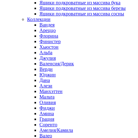
Ящики подкроватные из массива бука
Ящики подкроватные из массива березы
Ящики подкроватные из массива сосны
Коллекции
Вандея
Ареццо
Флорина
Финистер
Хьюстон
Альба
Джулия
Валенсия/Дерик
Верди
Юджин
Дана
Алези
Манхэттен
Мальта
Оливия
Фиджи
Амина
Грация
Соренто
Амелия/Камила
Валео