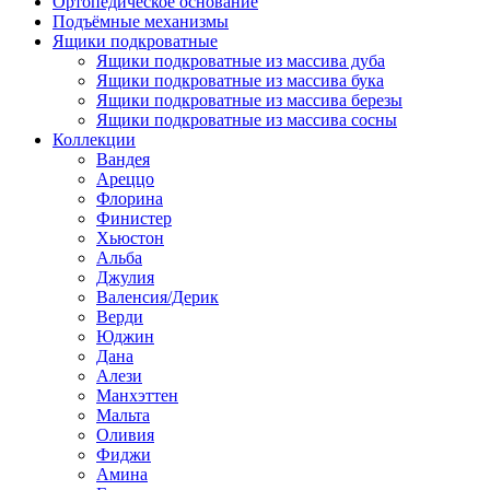
Ортопедическое основание
Подъёмные механизмы
Ящики подкроватные
Ящики подкроватные из массива дуба
Ящики подкроватные из массива бука
Ящики подкроватные из массива березы
Ящики подкроватные из массива сосны
Коллекции
Вандея
Ареццо
Флорина
Финистер
Хьюстон
Альба
Джулия
Валенсия/Дерик
Верди
Юджин
Дана
Алези
Манхэттен
Мальта
Оливия
Фиджи
Амина