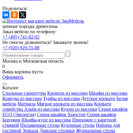
Поделиться:
ценные породы древесины
Заказ мебели по телефону:
+7 (495) 741-82-02
Не смогли дозвониться?
Закажите звонок!
+7 (920) 929-55-88
Москва и Московская область
0
Ваша корзина пуста
Оформить
Каталог
Спальные гарнитуры
Кровати из массива
Шкафы из массива
Комоды из массива
Тумбы из массива
Детские кровати
Белая
мебель
Матрасы
Мягкие кровати из массива
Кровати
семейства Альба из массива
Кухни из массива
Серия шкафов
ECO (Экология)
Серия шкафов Хьюстон
Серия шкафов
Борджия
Шкафы-купе из массива
Прихожие с каретной
стяжкой
Письменные столы
Кухонные столы
Наборы для
гостиной
Зеркала
Дамские столики
Журнальные столы