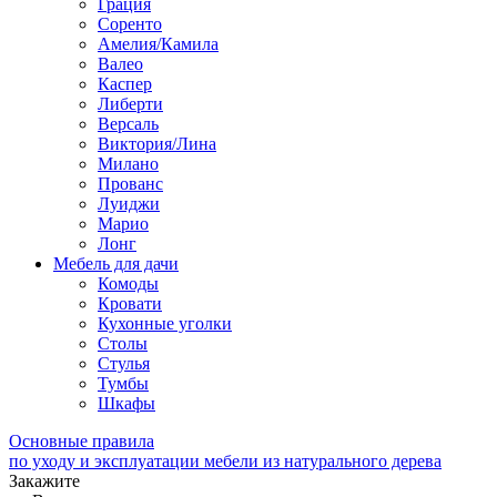
Грация
Соренто
Амелия/Камила
Валео
Каспер
Либерти
Версаль
Виктория/Лина
Милано
Прованс
Луиджи
Марио
Лонг
Мебель для дачи
Комоды
Кровати
Кухонные уголки
Столы
Стулья
Тумбы
Шкафы
Основные правила
по уходу и эксплуатации мебели из натурального дерева
Закажите