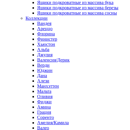
Ящики подкроватные из массива бука
Ящики подкроватные из массива березы
Ящики подкроватные из массива сосны
Коллекции
Вандея
Ареццо
Флорина
Финистер
Хьюстон
Альба
Джулия
Валенсия/Дерик
Верди
Юджин
Дана
Алези
Манхэттен
Мальта
Оливия
Фиджи
Амина
Грация
Соренто
Амелия/Камила
Валео