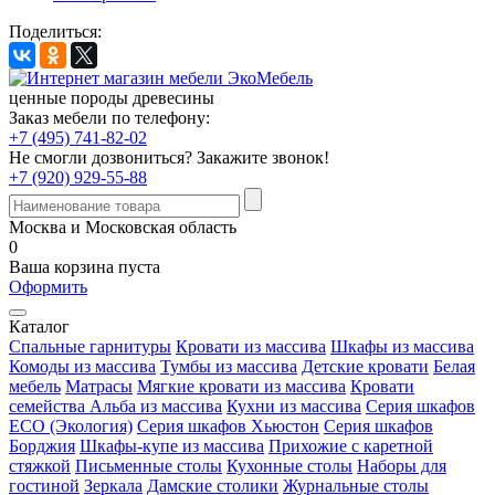
Поделиться:
ценные породы древесины
Заказ мебели по телефону:
+7 (495) 741-82-02
Не смогли дозвониться?
Закажите звонок!
+7 (920) 929-55-88
Москва и Московская область
0
Ваша корзина пуста
Оформить
Каталог
Спальные гарнитуры
Кровати из массива
Шкафы из массива
Комоды из массива
Тумбы из массива
Детские кровати
Белая
мебель
Матрасы
Мягкие кровати из массива
Кровати
семейства Альба из массива
Кухни из массива
Серия шкафов
ECO (Экология)
Серия шкафов Хьюстон
Серия шкафов
Борджия
Шкафы-купе из массива
Прихожие с каретной
стяжкой
Письменные столы
Кухонные столы
Наборы для
гостиной
Зеркала
Дамские столики
Журнальные столы