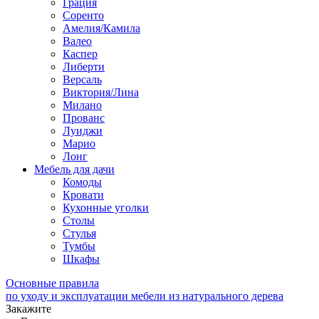
Грация
Соренто
Амелия/Камила
Валео
Каспер
Либерти
Версаль
Виктория/Лина
Милано
Прованс
Луиджи
Марио
Лонг
Мебель для дачи
Комоды
Кровати
Кухонные уголки
Столы
Стулья
Тумбы
Шкафы
Основные правила
по уходу и эксплуатации мебели из натурального дерева
Закажите