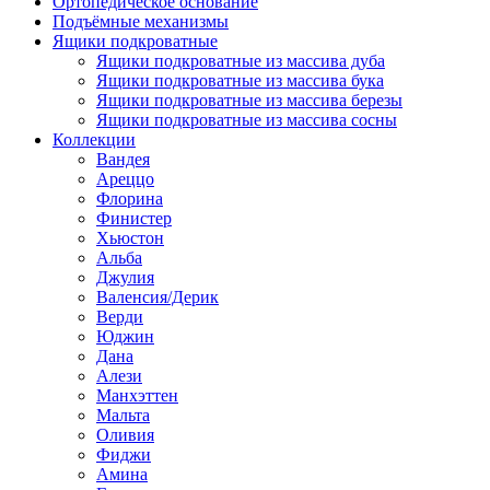
Ортопедическое основание
Подъёмные механизмы
Ящики подкроватные
Ящики подкроватные из массива дуба
Ящики подкроватные из массива бука
Ящики подкроватные из массива березы
Ящики подкроватные из массива сосны
Коллекции
Вандея
Ареццо
Флорина
Финистер
Хьюстон
Альба
Джулия
Валенсия/Дерик
Верди
Юджин
Дана
Алези
Манхэттен
Мальта
Оливия
Фиджи
Амина