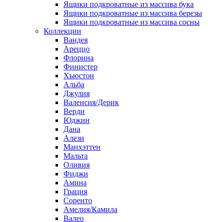
Ящики подкроватные из массива бука
Ящики подкроватные из массива березы
Ящики подкроватные из массива сосны
Коллекции
Вандея
Ареццо
Флорина
Финистер
Хьюстон
Альба
Джулия
Валенсия/Дерик
Верди
Юджин
Дана
Алези
Манхэттен
Мальта
Оливия
Фиджи
Амина
Грация
Соренто
Амелия/Камила
Валео