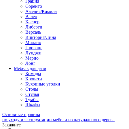
Грация
Соренто
Амелия/Камила
Валео
Каспер
Либерти
Версаль
Виктория/Лина
Милано
Прованс
Луиджи
Марио
Лонг
Мебель для дачи
Комоды
Кровати
Кухонные уголки
Столы
Стулья
Тумбы
Шкафы
Основные правила
по уходу и эксплуатации мебели из натурального дерева
Закажите