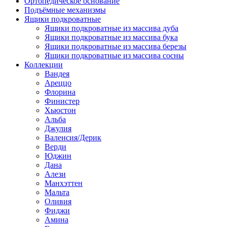
Ортопедическое основание
Подъёмные механизмы
Ящики подкроватные
Ящики подкроватные из массива дуба
Ящики подкроватные из массива бука
Ящики подкроватные из массива березы
Ящики подкроватные из массива сосны
Коллекции
Вандея
Ареццо
Флорина
Финистер
Хьюстон
Альба
Джулия
Валенсия/Дерик
Верди
Юджин
Дана
Алези
Манхэттен
Мальта
Оливия
Фиджи
Амина