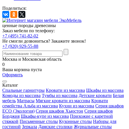
Поделиться:
ценные породы древесины
Заказ мебели по телефону:
+7 (495) 741-82-02
Не смогли дозвониться?
Закажите звонок!
+7 (920) 929-55-88
Москва и Московская область
0
Ваша корзина пуста
Оформить
Каталог
Спальные гарнитуры
Кровати из массива
Шкафы из массива
Комоды из массива
Тумбы из массива
Детские кровати
Белая
мебель
Матрасы
Мягкие кровати из массива
Кровати
семейства Альба из массива
Кухни из массива
Серия шкафов
ECO (Экология)
Серия шкафов Хьюстон
Серия шкафов
Борджия
Шкафы-купе из массива
Прихожие с каретной
стяжкой
Письменные столы
Кухонные столы
Наборы для
гостиной
Зеркала
Дамские столики
Журнальные столы