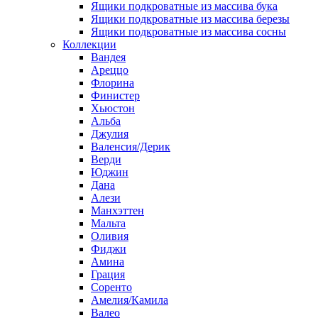
Ящики подкроватные из массива бука
Ящики подкроватные из массива березы
Ящики подкроватные из массива сосны
Коллекции
Вандея
Ареццо
Флорина
Финистер
Хьюстон
Альба
Джулия
Валенсия/Дерик
Верди
Юджин
Дана
Алези
Манхэттен
Мальта
Оливия
Фиджи
Амина
Грация
Соренто
Амелия/Камила
Валео