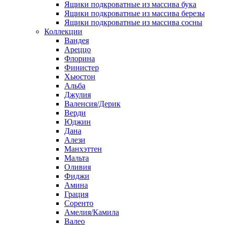
Ящики подкроватные из массива бука
Ящики подкроватные из массива березы
Ящики подкроватные из массива сосны
Коллекции
Вандея
Ареццо
Флорина
Финистер
Хьюстон
Альба
Джулия
Валенсия/Дерик
Верди
Юджин
Дана
Алези
Манхэттен
Мальта
Оливия
Фиджи
Амина
Грация
Соренто
Амелия/Камила
Валео