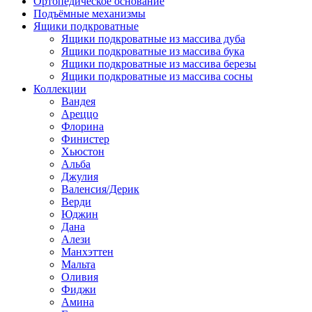
Ортопедическое основание
Подъёмные механизмы
Ящики подкроватные
Ящики подкроватные из массива дуба
Ящики подкроватные из массива бука
Ящики подкроватные из массива березы
Ящики подкроватные из массива сосны
Коллекции
Вандея
Ареццо
Флорина
Финистер
Хьюстон
Альба
Джулия
Валенсия/Дерик
Верди
Юджин
Дана
Алези
Манхэттен
Мальта
Оливия
Фиджи
Амина