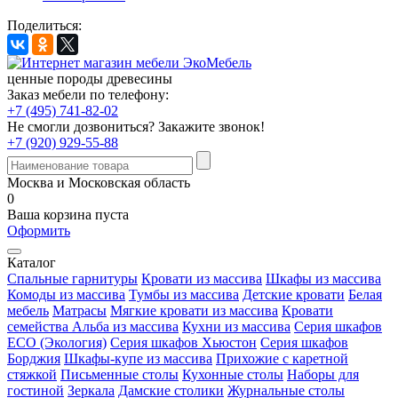
Поделиться:
ценные породы древесины
Заказ мебели по телефону:
+7 (495) 741-82-02
Не смогли дозвониться?
Закажите звонок!
+7 (920) 929-55-88
Москва и Московская область
0
Ваша корзина пуста
Оформить
Каталог
Спальные гарнитуры
Кровати из массива
Шкафы из массива
Комоды из массива
Тумбы из массива
Детские кровати
Белая
мебель
Матрасы
Мягкие кровати из массива
Кровати
семейства Альба из массива
Кухни из массива
Серия шкафов
ECO (Экология)
Серия шкафов Хьюстон
Серия шкафов
Борджия
Шкафы-купе из массива
Прихожие с каретной
стяжкой
Письменные столы
Кухонные столы
Наборы для
гостиной
Зеркала
Дамские столики
Журнальные столы