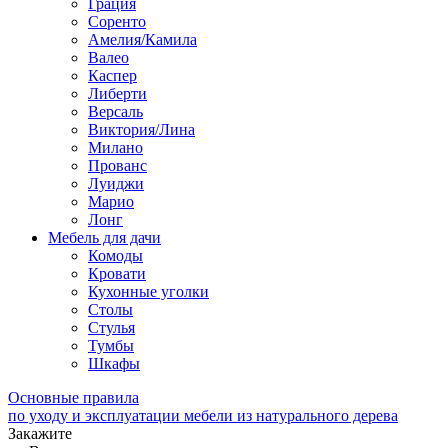
Грация
Соренто
Амелия/Камила
Валео
Каспер
Либерти
Версаль
Виктория/Лина
Милано
Прованс
Луиджи
Марио
Лонг
Мебель для дачи
Комоды
Кровати
Кухонные уголки
Столы
Стулья
Тумбы
Шкафы
Основные правила
по уходу и эксплуатации мебели из натурального дерева
Закажите