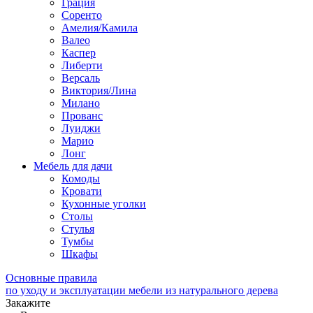
Грация
Соренто
Амелия/Камила
Валео
Каспер
Либерти
Версаль
Виктория/Лина
Милано
Прованс
Луиджи
Марио
Лонг
Мебель для дачи
Комоды
Кровати
Кухонные уголки
Столы
Стулья
Тумбы
Шкафы
Основные правила
по уходу и эксплуатации мебели из натурального дерева
Закажите