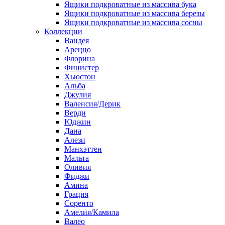
Ящики подкроватные из массива бука
Ящики подкроватные из массива березы
Ящики подкроватные из массива сосны
Коллекции
Вандея
Ареццо
Флорина
Финистер
Хьюстон
Альба
Джулия
Валенсия/Дерик
Верди
Юджин
Дана
Алези
Манхэттен
Мальта
Оливия
Фиджи
Амина
Грация
Соренто
Амелия/Камила
Валео