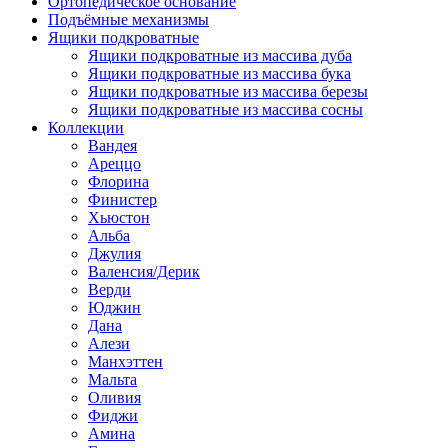
Ортопедическое основание
Подъёмные механизмы
Ящики подкроватные
Ящики подкроватные из массива дуба
Ящики подкроватные из массива бука
Ящики подкроватные из массива березы
Ящики подкроватные из массива сосны
Коллекции
Вандея
Ареццо
Флорина
Финистер
Хьюстон
Альба
Джулия
Валенсия/Дерик
Верди
Юджин
Дана
Алези
Манхэттен
Мальта
Оливия
Фиджи
Амина