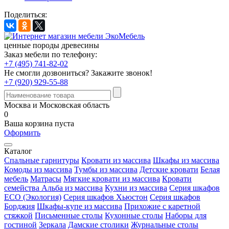
Поделиться:
ценные породы древесины
Заказ мебели по телефону:
+7 (495) 741-82-02
Не смогли дозвониться?
Закажите звонок!
+7 (920) 929-55-88
Москва и Московская область
0
Ваша корзина пуста
Оформить
Каталог
Спальные гарнитуры
Кровати из массива
Шкафы из массива
Комоды из массива
Тумбы из массива
Детские кровати
Белая
мебель
Матрасы
Мягкие кровати из массива
Кровати
семейства Альба из массива
Кухни из массива
Серия шкафов
ECO (Экология)
Серия шкафов Хьюстон
Серия шкафов
Борджия
Шкафы-купе из массива
Прихожие с каретной
стяжкой
Письменные столы
Кухонные столы
Наборы для
гостиной
Зеркала
Дамские столики
Журнальные столы