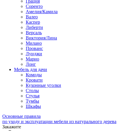
Грация
Соренто
Амелия/Камила
Валео
Каспер
Либерти
Версаль
Виктория/Лина
Милано
Прованс
Луиджи
Марио
Лонг
Мебель для дачи
Комоды
Кровати
Кухонные уголки
Столы
Стулья
Тумбы
Шкафы
Основные правила
по уходу и эксплуатации мебели из натурального дерева
Закажите