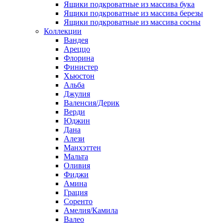
Ящики подкроватные из массива бука
Ящики подкроватные из массива березы
Ящики подкроватные из массива сосны
Коллекции
Вандея
Ареццо
Флорина
Финистер
Хьюстон
Альба
Джулия
Валенсия/Дерик
Верди
Юджин
Дана
Алези
Манхэттен
Мальта
Оливия
Фиджи
Амина
Грация
Соренто
Амелия/Камила
Валео