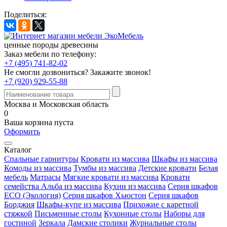
Поделиться:
ценные породы древесины
Заказ мебели по телефону:
+7 (495) 741-82-02
Не смогли дозвониться?
Закажите звонок!
+7 (920) 929-55-88
Москва и Московская область
0
Ваша корзина пуста
Оформить
Каталог
Спальные гарнитуры
Кровати из массива
Шкафы из массива
Комоды из массива
Тумбы из массива
Детские кровати
Белая
мебель
Матрасы
Мягкие кровати из массива
Кровати
семейства Альба из массива
Кухни из массива
Серия шкафов
ECO (Экология)
Серия шкафов Хьюстон
Серия шкафов
Борджия
Шкафы-купе из массива
Прихожие с каретной
стяжкой
Письменные столы
Кухонные столы
Наборы для
гостиной
Зеркала
Дамские столики
Журнальные столы