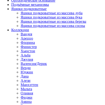
Ортопедическое основание
Подъёмные механизмы
Ящики подкроватные
Ящики подкроватные из массива дуба
Ящики подкроватные из массива бука
Ящики подкроватные из массива березы
Ящики подкроватные из массива сосны
Коллекции
Вандея
Ареццо
Флорина
Финистер
Хьюстон
Альба
Джулия
Валенсия/Дерик
Верди
Юджин
Дана
Алези
Манхэттен
Мальта
Оливия
Фиджи
Амина