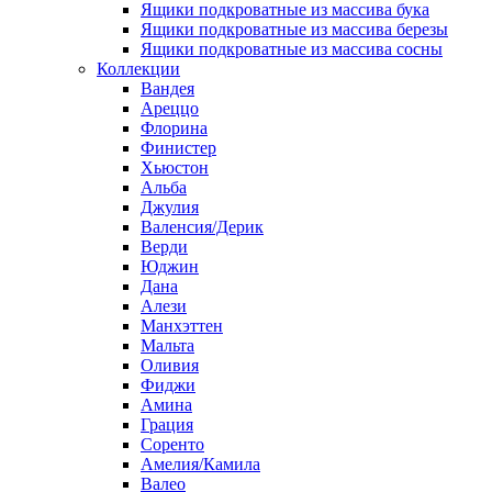
Ящики подкроватные из массива бука
Ящики подкроватные из массива березы
Ящики подкроватные из массива сосны
Коллекции
Вандея
Ареццо
Флорина
Финистер
Хьюстон
Альба
Джулия
Валенсия/Дерик
Верди
Юджин
Дана
Алези
Манхэттен
Мальта
Оливия
Фиджи
Амина
Грация
Соренто
Амелия/Камила
Валео