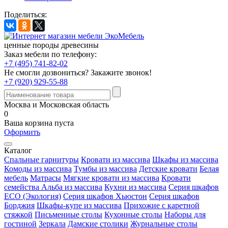
Поделиться:
ценные породы древесины
Заказ мебели по телефону:
+7 (495) 741-82-02
Не смогли дозвониться?
Закажите звонок!
+7 (920) 929-55-88
Москва и Московская область
0
Ваша корзина пуста
Оформить
Каталог
Спальные гарнитуры
Кровати из массива
Шкафы из массива
Комоды из массива
Тумбы из массива
Детские кровати
Белая
мебель
Матрасы
Мягкие кровати из массива
Кровати
семейства Альба из массива
Кухни из массива
Серия шкафов
ECO (Экология)
Серия шкафов Хьюстон
Серия шкафов
Борджия
Шкафы-купе из массива
Прихожие с каретной
стяжкой
Письменные столы
Кухонные столы
Наборы для
гостиной
Зеркала
Дамские столики
Журнальные столы