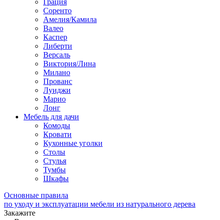
Грация
Соренто
Амелия/Камила
Валео
Каспер
Либерти
Версаль
Виктория/Лина
Милано
Прованс
Луиджи
Марио
Лонг
Мебель для дачи
Комоды
Кровати
Кухонные уголки
Столы
Стулья
Тумбы
Шкафы
Основные правила
по уходу и эксплуатации мебели из натурального дерева
Закажите