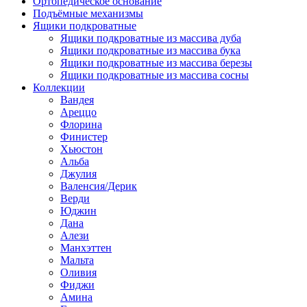
Ортопедическое основание
Подъёмные механизмы
Ящики подкроватные
Ящики подкроватные из массива дуба
Ящики подкроватные из массива бука
Ящики подкроватные из массива березы
Ящики подкроватные из массива сосны
Коллекции
Вандея
Ареццо
Флорина
Финистер
Хьюстон
Альба
Джулия
Валенсия/Дерик
Верди
Юджин
Дана
Алези
Манхэттен
Мальта
Оливия
Фиджи
Амина