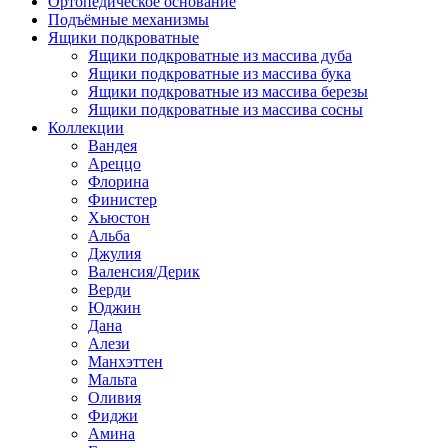
Ортопедическое основание
Подъёмные механизмы
Ящики подкроватные
Ящики подкроватные из массива дуба
Ящики подкроватные из массива бука
Ящики подкроватные из массива березы
Ящики подкроватные из массива сосны
Коллекции
Вандея
Ареццо
Флорина
Финистер
Хьюстон
Альба
Джулия
Валенсия/Дерик
Верди
Юджин
Дана
Алези
Манхэттен
Мальта
Оливия
Фиджи
Амина