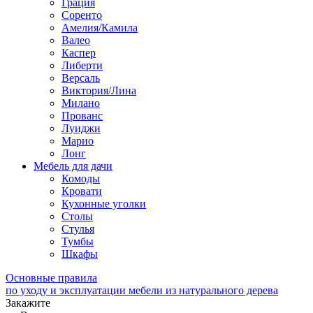
Грация
Соренто
Амелия/Камила
Валео
Каспер
Либерти
Версаль
Виктория/Лина
Милано
Прованс
Луиджи
Марио
Лонг
Мебель для дачи
Комоды
Кровати
Кухонные уголки
Столы
Стулья
Тумбы
Шкафы
Основные правила
по уходу и эксплуатации мебели из натурального дерева
Закажите