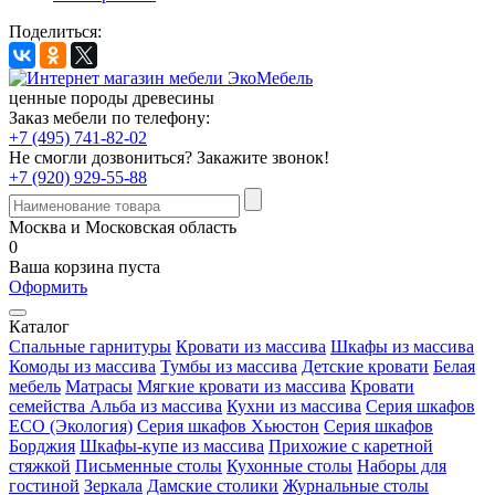
Поделиться:
ценные породы древесины
Заказ мебели по телефону:
+7 (495) 741-82-02
Не смогли дозвониться?
Закажите звонок!
+7 (920) 929-55-88
Москва и Московская область
0
Ваша корзина пуста
Оформить
Каталог
Спальные гарнитуры
Кровати из массива
Шкафы из массива
Комоды из массива
Тумбы из массива
Детские кровати
Белая
мебель
Матрасы
Мягкие кровати из массива
Кровати
семейства Альба из массива
Кухни из массива
Серия шкафов
ECO (Экология)
Серия шкафов Хьюстон
Серия шкафов
Борджия
Шкафы-купе из массива
Прихожие с каретной
стяжкой
Письменные столы
Кухонные столы
Наборы для
гостиной
Зеркала
Дамские столики
Журнальные столы