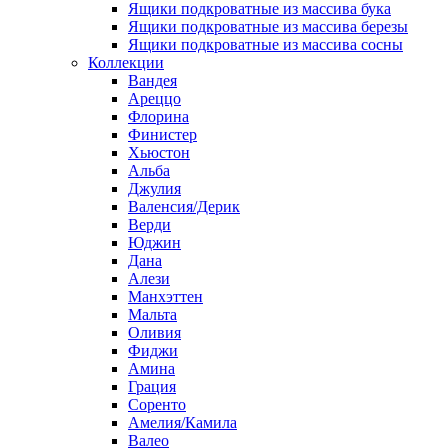
Ящики подкроватные из массива бука
Ящики подкроватные из массива березы
Ящики подкроватные из массива сосны
Коллекции
Вандея
Ареццо
Флорина
Финистер
Хьюстон
Альба
Джулия
Валенсия/Дерик
Верди
Юджин
Дана
Алези
Манхэттен
Мальта
Оливия
Фиджи
Амина
Грация
Соренто
Амелия/Камила
Валео