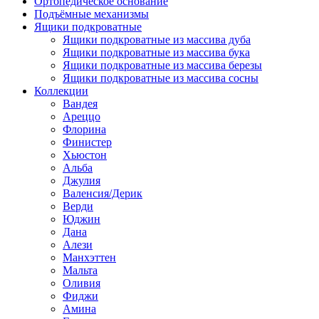
Ортопедическое основание
Подъёмные механизмы
Ящики подкроватные
Ящики подкроватные из массива дуба
Ящики подкроватные из массива бука
Ящики подкроватные из массива березы
Ящики подкроватные из массива сосны
Коллекции
Вандея
Ареццо
Флорина
Финистер
Хьюстон
Альба
Джулия
Валенсия/Дерик
Верди
Юджин
Дана
Алези
Манхэттен
Мальта
Оливия
Фиджи
Амина