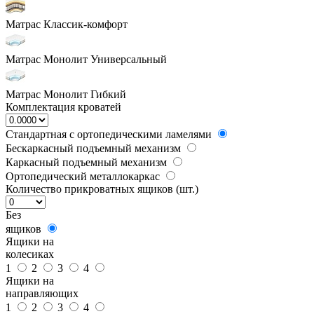
Матрас Классик-комфорт
Матрас Монолит Универсальный
Матрас Монолит Гибкий
Комплектация кроватей
Стандартная с ортопедическими ламелями
Бескаркасный подъемный механизм
Каркасный подъемный механизм
Ортопедический металлокаркас
Количество прикроватных ящиков (шт.)
Без
ящиков
Ящики на
колесиках
1
2
3
4
Ящики на
направляющих
1
2
3
4