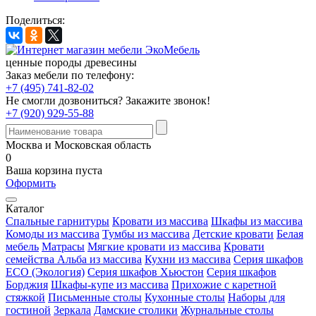
Поделиться:
ценные породы древесины
Заказ мебели по телефону:
+7 (495) 741-82-02
Не смогли дозвониться?
Закажите звонок!
+7 (920) 929-55-88
Москва и Московская область
0
Ваша корзина пуста
Оформить
Каталог
Спальные гарнитуры
Кровати из массива
Шкафы из массива
Комоды из массива
Тумбы из массива
Детские кровати
Белая
мебель
Матрасы
Мягкие кровати из массива
Кровати
семейства Альба из массива
Кухни из массива
Серия шкафов
ECO (Экология)
Серия шкафов Хьюстон
Серия шкафов
Борджия
Шкафы-купе из массива
Прихожие с каретной
стяжкой
Письменные столы
Кухонные столы
Наборы для
гостиной
Зеркала
Дамские столики
Журнальные столы