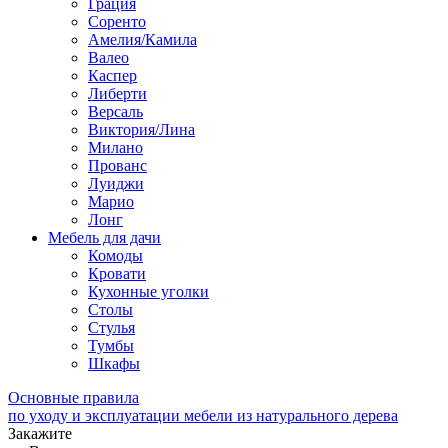
Грация
Соренто
Амелия/Камила
Валео
Каспер
Либерти
Версаль
Виктория/Лина
Милано
Прованс
Луиджи
Марио
Лонг
Мебель для дачи
Комоды
Кровати
Кухонные уголки
Столы
Стулья
Тумбы
Шкафы
Основные правила
по уходу и эксплуатации мебели из натурального дерева
Закажите