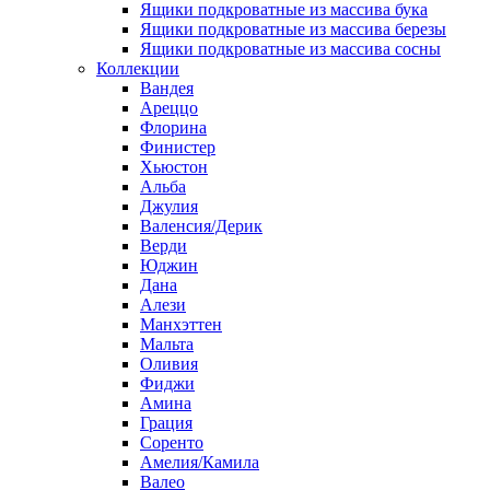
Ящики подкроватные из массива бука
Ящики подкроватные из массива березы
Ящики подкроватные из массива сосны
Коллекции
Вандея
Ареццо
Флорина
Финистер
Хьюстон
Альба
Джулия
Валенсия/Дерик
Верди
Юджин
Дана
Алези
Манхэттен
Мальта
Оливия
Фиджи
Амина
Грация
Соренто
Амелия/Камила
Валео