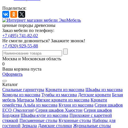
Поделиться:
ценные породы древесины
Заказ мебели по телефону:
+7 (495) 741-82-02
Не смогли дозвониться?
Закажите звонок!
+7 (920) 929-55-88
Москва и Московская область
0
Ваша корзина пуста
Оформить
Каталог
Спальные гарнитуры
Кровати из массива
Шкафы из массива
Комоды из массива
Тумбы из массива
Детские кровати
Белая
мебель
Матрасы
Мягкие кровати из массива
Кровати
семейства Альба из массива
Кухни из массива
Серия шкафов
ECO (Экология)
Серия шкафов Хьюстон
Серия шкафов
Борджия
Шкафы-купе из массива
Прихожие с каретной
стяжкой
Письменные столы
Кухонные столы
Наборы для
гостиной
Зеркала
Дамские столики
Журнальные столы