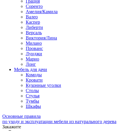
Грация
Соренто
Амелия/Камила
Валео
Каспер
Либерти
Версаль
Виктория/Лина
Милано
Прованс
Луиджи
Марио
Лонг
Мебель для дачи
Комоды
Кровати
Кухонные уголки
Столы
Стулья
Тумбы
Шкафы
Основные правила
по уходу и эксплуатации мебели из натурального дерева
Закажите