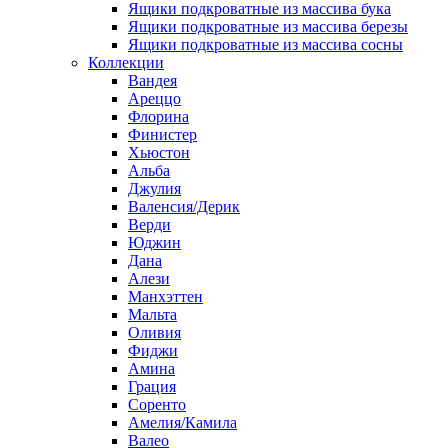
Ящики подкроватные из массива бука
Ящики подкроватные из массива березы
Ящики подкроватные из массива сосны
Коллекции
Вандея
Ареццо
Флорина
Финистер
Хьюстон
Альба
Джулия
Валенсия/Дерик
Верди
Юджин
Дана
Алези
Манхэттен
Мальта
Оливия
Фиджи
Амина
Грация
Соренто
Амелия/Камила
Валео