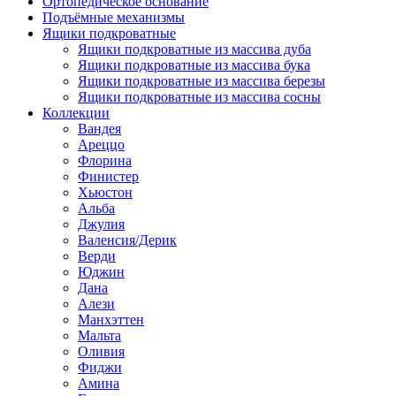
Ортопедическое основание
Подъёмные механизмы
Ящики подкроватные
Ящики подкроватные из массива дуба
Ящики подкроватные из массива бука
Ящики подкроватные из массива березы
Ящики подкроватные из массива сосны
Коллекции
Вандея
Ареццо
Флорина
Финистер
Хьюстон
Альба
Джулия
Валенсия/Дерик
Верди
Юджин
Дана
Алези
Манхэттен
Мальта
Оливия
Фиджи
Амина