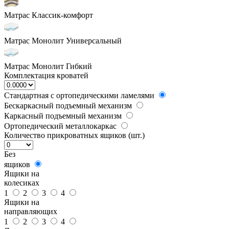
Матрас Классик-комфорт
Матрас Монолит Универсальный
Матрас Монолит Гибкий
Комплектация кроватей
Стандартная с ортопедическими ламелями
Бескаркасный подъемный механизм
Каркасный подъемный механизм
Ортопедический металлокаркас
Количество прикроватных ящиков (шт.)
Без
ящиков
Ящики на
колесиках
1
2
3
4
Ящики на
направляющих
1
2
3
4