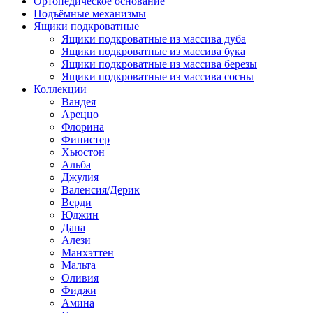
Ортопедическое основание
Подъёмные механизмы
Ящики подкроватные
Ящики подкроватные из массива дуба
Ящики подкроватные из массива бука
Ящики подкроватные из массива березы
Ящики подкроватные из массива сосны
Коллекции
Вандея
Ареццо
Флорина
Финистер
Хьюстон
Альба
Джулия
Валенсия/Дерик
Верди
Юджин
Дана
Алези
Манхэттен
Мальта
Оливия
Фиджи
Амина