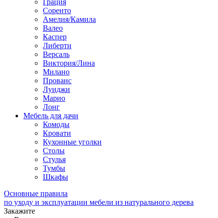
Грация
Соренто
Амелия/Камила
Валео
Каспер
Либерти
Версаль
Виктория/Лина
Милано
Прованс
Луиджи
Марио
Лонг
Мебель для дачи
Комоды
Кровати
Кухонные уголки
Столы
Стулья
Тумбы
Шкафы
Основные правила
по уходу и эксплуатации мебели из натурального дерева
Закажите