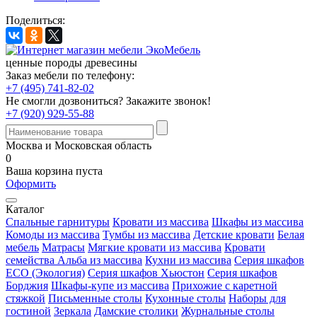
Поделиться:
ценные породы древесины
Заказ мебели по телефону:
+7 (495) 741-82-02
Не смогли дозвониться?
Закажите звонок!
+7 (920) 929-55-88
Москва и Московская область
0
Ваша корзина пуста
Оформить
Каталог
Спальные гарнитуры
Кровати из массива
Шкафы из массива
Комоды из массива
Тумбы из массива
Детские кровати
Белая
мебель
Матрасы
Мягкие кровати из массива
Кровати
семейства Альба из массива
Кухни из массива
Серия шкафов
ECO (Экология)
Серия шкафов Хьюстон
Серия шкафов
Борджия
Шкафы-купе из массива
Прихожие с каретной
стяжкой
Письменные столы
Кухонные столы
Наборы для
гостиной
Зеркала
Дамские столики
Журнальные столы