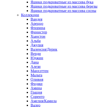
Ящики подкроватные из массива бука
Ящики подкроватные из массива березы
Ящики подкроватные из массива сосны
Коллекции
Вандея
Ареццо
Флорина
Финистер
Хьюстон
Альба
Джулия
Валенсия/Дерик
Верди
Юджин
Дана
Алези
Манхэттен
Мальта
Оливия
Фиджи
Амина
Грация
Соренто
Амелия/Камила
Валео