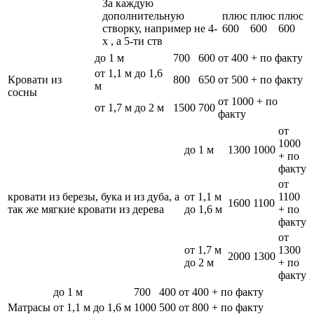
За каждую
дополнительную
плюс
плюс
плюс
створку, например не 4-
600
600
600
х , а 5-ти ств
до 1 м
700
600
от 400 + по факту
от 1,1 м до 1,6
Кровати из
800
650
от 500 + по факту
м
сосны
от 1000 + по
от 1,7 м до 2 м
1500
700
факту
от
1000
до 1 м
1300
1000
+ по
факту
от
кровати из березы, бука и из дуба, а
от 1,1 м
1100
1600
1100
так же мягкие кровати из дерева
до 1,6 м
+ по
факту
от
от 1,7 м
1300
2000
1300
до 2 м
+ по
факту
до 1 м
700
400
от 400 + по факту
Матрасы
от 1,1 м до 1,6 м
1000
500
от 800 + по факту