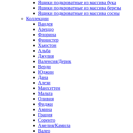
Ящики подкроватные из массива бука
Ящики подкроватные из массива березы
Ящики подкроватные из массива сосны
Коллекции
Вандея
Ареццо
Флорина
Финистер
Хьюстон
Альба
Джулия
Валенсия/Дерик
Верди
Юджин
Дана
Алези
Манхэттен
Мальта
Оливия
Фиджи
Амина
Грация
Соренто
Амелия/Камила
Валео