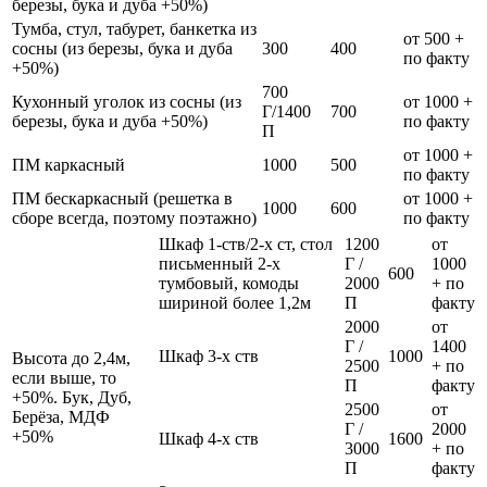
березы, бука и дуба +50%)
Тумба, стул, табурет, банкетка из
от 500 +
сосны (из березы, бука и дуба
300
400
по факту
+50%)
700
Кухонный уголок из сосны (из
от 1000 +
Г/1400
700
березы, бука и дуба +50%)
по факту
П
от 1000 +
ПМ каркасный
1000
500
по факту
ПМ бескаркасный (решетка в
от 1000 +
1000
600
сборе всегда, поэтому поэтажно)
по факту
Шкаф 1-ств/2-х ст, стол
1200
от
письменный 2-х
Г /
1000
600
тумбовый, комоды
2000
+ по
шириной более 1,2м
П
факту
2000
от
Г /
1400
Шкаф 3-х ств
1000
Высота до 2,4м,
2500
+ по
если выше, то
П
факту
+50%. Бук, Дуб,
2500
от
Берёза, МДФ
Г /
2000
+50%
Шкаф 4-х ств
1600
3000
+ по
П
факту