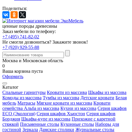
Поделиться:
ценные породы древесины
Заказ мебели по телефону:
+7 (495) 741-82-02
Не смогли дозвониться?
Закажите звонок!
+7 (920) 929-55-88
Москва и Московская область
0
Ваша корзина пуста
Оформить
Каталог
Спальные гарнитуры
Кровати из массива
Шкафы из массива
Комоды из массива
Тумбы из массива
Детские кровати
Белая
мебель
Матрасы
Мягкие кровати из массива
Кровати
семейства Альба из массива
Кухни из массива
Серия шкафов
ECO (Экология)
Серия шкафов Хьюстон
Серия шкафов
Борджия
Шкафы-купе из массива
Прихожие с каретной
стяжкой
Письменные столы
Кухонные столы
Наборы для
гостиной
Зеркала
Дамские столики
Журнальные столы