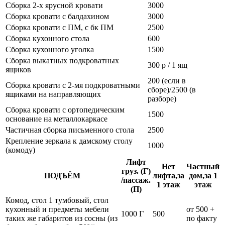
Сборка 2-х ярусной кровати
3000
Сборка кровати с балдахином
3000
Сборка кровати с ПМ, с бк ПМ
2500
Сборка кухонного стола
600
Сборка кухонного уголка
1500
Сборка выкатных подкроватных
300 р / 1 ящ
ящиков
200 (если в
Сборка кровати с 2-мя подкроватными
сборе)/2500 (в
ящиками на направляющих
разборе)
Сборка кровати с ортопедическим
1500
основание на металлокаркасе
Частичная сборка письменного стола
2500
Крепление зеркала к дамскому столу
1000
(комоду)
Лифт
Нет
Частный
груз. (Г)
ПОДЪЁМ
лифта,за
дом,за 1
/пассаж.
1 этаж
этаж
(П)
Комод, стол 1 тумбовый, стол
кухонный и предметы мебели
от 500 +
1000 Г
500
таких же габаритов из сосны (из
по факту