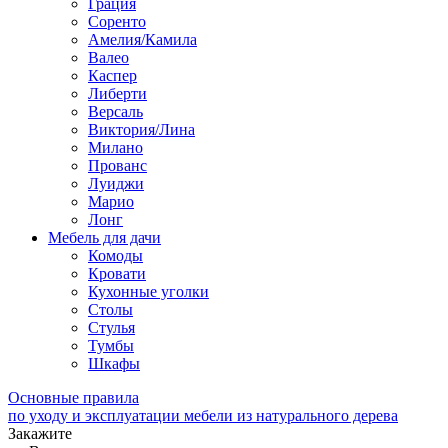
Грация
Соренто
Амелия/Камила
Валео
Каспер
Либерти
Версаль
Виктория/Лина
Милано
Прованс
Луиджи
Марио
Лонг
Мебель для дачи
Комоды
Кровати
Кухонные уголки
Столы
Стулья
Тумбы
Шкафы
Основные правила
по уходу и эксплуатации мебели из натурального дерева
Закажите