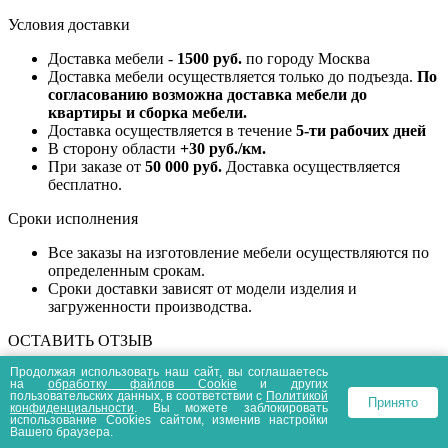
Условия доставки
Доставка мебели -
1500 руб.
по городу Москва
Доставка мебели осуществляется только до подъезда.
По
согласованию возможна доставка мебели до
квартиры и сборка мебели.
Доставка осуществляется в течение
5-ти рабочих дней
В сторону области
+30 руб./км.
При заказе от
50 000 руб.
Доставка осуществляется
бесплатно.
Сроки исполнения
Все заказы на изготовление мебели осуществляются по
определенным срокам.
Сроки доставки зависят от модели изделия и
загруженности производства.
ОСТАВИТЬ ОТЗЫВ
Продолжая использовать наш сайт, вы соглашаетесь
на
обработку файлов Сookie
и других
пользовательских данных, в соответствии с
Политикой
СБОРКА
Цена, р.
Принято
конфиденциальности
. Вы можете заблокировать
Сборка обычной кровати
800
использование Cookies сайтом, изменив настройки
Вашего браузера.
Сборка 3-х спинчатой кровати (верона,