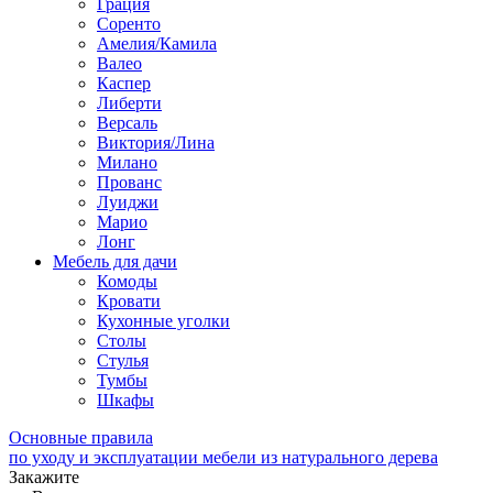
Грация
Соренто
Амелия/Камила
Валео
Каспер
Либерти
Версаль
Виктория/Лина
Милано
Прованс
Луиджи
Марио
Лонг
Мебель для дачи
Комоды
Кровати
Кухонные уголки
Столы
Стулья
Тумбы
Шкафы
Основные правила
по уходу и эксплуатации мебели из натурального дерева
Закажите