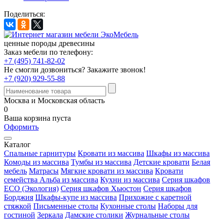
Поделиться:
ценные породы древесины
Заказ мебели по телефону:
+7 (495) 741-82-02
Не смогли дозвониться?
Закажите звонок!
+7 (920) 929-55-88
Москва и Московская область
0
Ваша корзина пуста
Оформить
Каталог
Спальные гарнитуры
Кровати из массива
Шкафы из массива
Комоды из массива
Тумбы из массива
Детские кровати
Белая
мебель
Матрасы
Мягкие кровати из массива
Кровати
семейства Альба из массива
Кухни из массива
Серия шкафов
ECO (Экология)
Серия шкафов Хьюстон
Серия шкафов
Борджия
Шкафы-купе из массива
Прихожие с каретной
стяжкой
Письменные столы
Кухонные столы
Наборы для
гостиной
Зеркала
Дамские столики
Журнальные столы