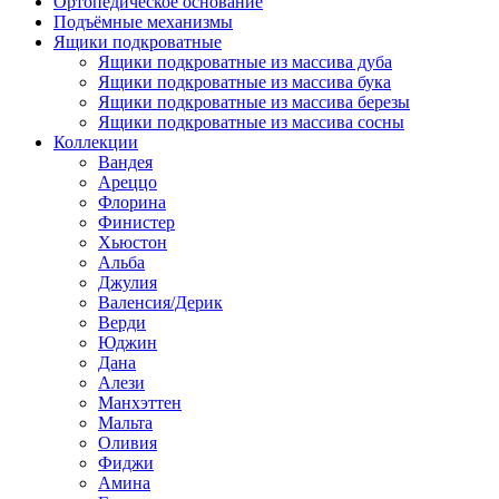
Ортопедическое основание
Подъёмные механизмы
Ящики подкроватные
Ящики подкроватные из массива дуба
Ящики подкроватные из массива бука
Ящики подкроватные из массива березы
Ящики подкроватные из массива сосны
Коллекции
Вандея
Ареццо
Флорина
Финистер
Хьюстон
Альба
Джулия
Валенсия/Дерик
Верди
Юджин
Дана
Алези
Манхэттен
Мальта
Оливия
Фиджи
Амина