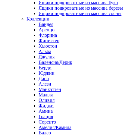
Ящики подкроватные из массива бука
Ящики подкроватные из массива березы
Ящики подкроватные из массива сосны
Коллекции
Вандея
Ареццо
Флорина
Финистер
Хьюстон
Альба
Джулия
Валенсия/Дерик
Верди
Юджин
Дана
Алези
Манхэттен
Мальта
Оливия
Фиджи
Амина
Грация
Соренто
Амелия/Камила
Валео