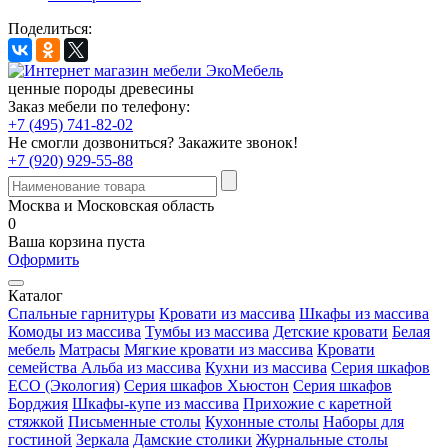
Поделиться:
ценные породы древесины
Заказ мебели по телефону:
+7 (495) 741-82-02
Не смогли дозвониться?
Закажите звонок!
+7 (920) 929-55-88
Москва и Московская область
0
Ваша корзина пуста
Оформить
Каталог
Спальные гарнитуры
Кровати из массива
Шкафы из массива
Комоды из массива
Тумбы из массива
Детские кровати
Белая
мебель
Матрасы
Мягкие кровати из массива
Кровати
семейства Альба из массива
Кухни из массива
Серия шкафов
ECO (Экология)
Серия шкафов Хьюстон
Серия шкафов
Борджия
Шкафы-купе из массива
Прихожие с каретной
стяжкой
Письменные столы
Кухонные столы
Наборы для
гостиной
Зеркала
Дамские столики
Журнальные столы