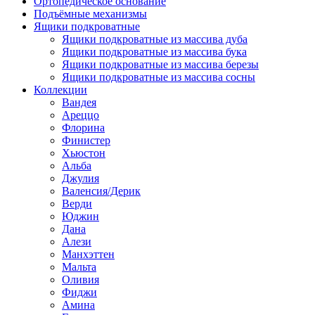
Ортопедическое основание
Подъёмные механизмы
Ящики подкроватные
Ящики подкроватные из массива дуба
Ящики подкроватные из массива бука
Ящики подкроватные из массива березы
Ящики подкроватные из массива сосны
Коллекции
Вандея
Ареццо
Флорина
Финистер
Хьюстон
Альба
Джулия
Валенсия/Дерик
Верди
Юджин
Дана
Алези
Манхэттен
Мальта
Оливия
Фиджи
Амина