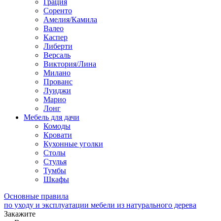
Грация
Соренто
Амелия/Камила
Валео
Каспер
Либерти
Версаль
Виктория/Лина
Милано
Прованс
Луиджи
Марио
Лонг
Мебель для дачи
Комоды
Кровати
Кухонные уголки
Столы
Стулья
Тумбы
Шкафы
Основные правила
по уходу и эксплуатации мебели из натурального дерева
Закажите