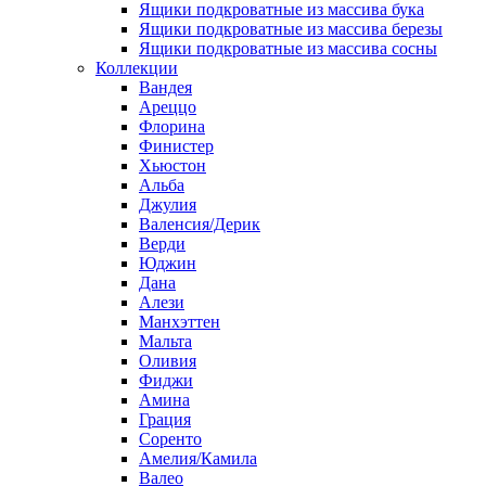
Ящики подкроватные из массива бука
Ящики подкроватные из массива березы
Ящики подкроватные из массива сосны
Коллекции
Вандея
Ареццо
Флорина
Финистер
Хьюстон
Альба
Джулия
Валенсия/Дерик
Верди
Юджин
Дана
Алези
Манхэттен
Мальта
Оливия
Фиджи
Амина
Грация
Соренто
Амелия/Камила
Валео