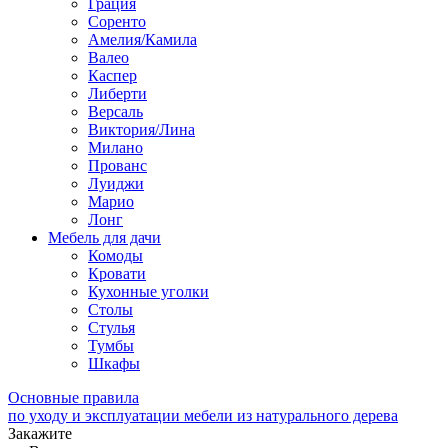
Грация
Соренто
Амелия/Камила
Валео
Каспер
Либерти
Версаль
Виктория/Лина
Милано
Прованс
Луиджи
Марио
Лонг
Мебель для дачи
Комоды
Кровати
Кухонные уголки
Столы
Стулья
Тумбы
Шкафы
Основные правила
по уходу и эксплуатации мебели из натурального дерева
Закажите