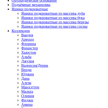
Ортопедическое основание
Подъёмные механизмы
Ящики подкроватные
Ящики подкроватные из массива дуба
Ящики подкроватные из массива бука
Ящики подкроватные из массива березы
Ящики подкроватные из массива сосны
Коллекции
Вандея
Ареццо
Флорина
Финистер
Хьюстон
Альба
Джулия
Валенсия/Дерик
Верди
Юджин
Дана
Алези
Манхэттен
Мальта
Оливия
Фиджи
Амина