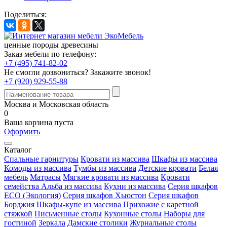
Поделиться:
ценные породы древесины
Заказ мебели по телефону:
+7 (495) 741-82-02
Не смогли дозвониться?
Закажите звонок!
+7 (920) 929-55-88
Москва и Московская область
0
Ваша корзина пуста
Оформить
Каталог
Спальные гарнитуры
Кровати из массива
Шкафы из массива
Комоды из массива
Тумбы из массива
Детские кровати
Белая
мебель
Матрасы
Мягкие кровати из массива
Кровати
семейства Альба из массива
Кухни из массива
Серия шкафов
ECO (Экология)
Серия шкафов Хьюстон
Серия шкафов
Борджия
Шкафы-купе из массива
Прихожие с каретной
стяжкой
Письменные столы
Кухонные столы
Наборы для
гостиной
Зеркала
Дамские столики
Журнальные столы