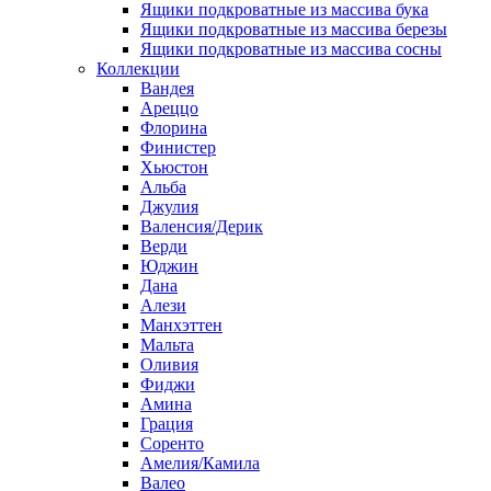
Ящики подкроватные из массива бука
Ящики подкроватные из массива березы
Ящики подкроватные из массива сосны
Коллекции
Вандея
Ареццо
Флорина
Финистер
Хьюстон
Альба
Джулия
Валенсия/Дерик
Верди
Юджин
Дана
Алези
Манхэттен
Мальта
Оливия
Фиджи
Амина
Грация
Соренто
Амелия/Камила
Валео