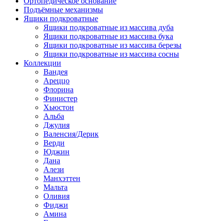
Ортопедическое основание
Подъёмные механизмы
Ящики подкроватные
Ящики подкроватные из массива дуба
Ящики подкроватные из массива бука
Ящики подкроватные из массива березы
Ящики подкроватные из массива сосны
Коллекции
Вандея
Ареццо
Флорина
Финистер
Хьюстон
Альба
Джулия
Валенсия/Дерик
Верди
Юджин
Дана
Алези
Манхэттен
Мальта
Оливия
Фиджи
Амина