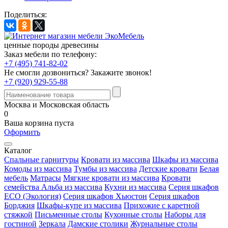
Поделиться:
ценные породы древесины
Заказ мебели по телефону:
+7 (495) 741-82-02
Не смогли дозвониться?
Закажите звонок!
+7 (920) 929-55-88
Москва и Московская область
0
Ваша корзина пуста
Оформить
Каталог
Спальные гарнитуры
Кровати из массива
Шкафы из массива
Комоды из массива
Тумбы из массива
Детские кровати
Белая
мебель
Матрасы
Мягкие кровати из массива
Кровати
семейства Альба из массива
Кухни из массива
Серия шкафов
ECO (Экология)
Серия шкафов Хьюстон
Серия шкафов
Борджия
Шкафы-купе из массива
Прихожие с каретной
стяжкой
Письменные столы
Кухонные столы
Наборы для
гостиной
Зеркала
Дамские столики
Журнальные столы