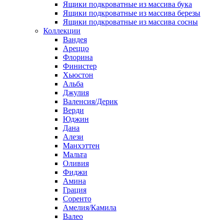
Ящики подкроватные из массива бука
Ящики подкроватные из массива березы
Ящики подкроватные из массива сосны
Коллекции
Вандея
Ареццо
Флорина
Финистер
Хьюстон
Альба
Джулия
Валенсия/Дерик
Верди
Юджин
Дана
Алези
Манхэттен
Мальта
Оливия
Фиджи
Амина
Грация
Соренто
Амелия/Камила
Валео