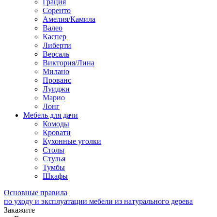
Грация
Соренто
Амелия/Камила
Валео
Каспер
Либерти
Версаль
Виктория/Лина
Милано
Прованс
Луиджи
Марио
Лонг
Мебель для дачи
Комоды
Кровати
Кухонные уголки
Столы
Стулья
Тумбы
Шкафы
Основные правила
по уходу и эксплуатации мебели из натурального дерева
Закажите