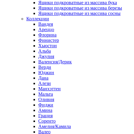
Ящики подкроватные из массива бука
Ящики подкроватные из массива березы
Ящики подкроватные из массива сосны
Коллекции
Вандея
Ареццо
Флорина
Финистер
Хьюстон
Альба
Джулия
Валенсия/Дерик
Верди
Юджин
Дана
Алези
Манхэттен
Мальта
Оливия
Фиджи
Амина
Грация
Соренто
Амелия/Камила
Валео