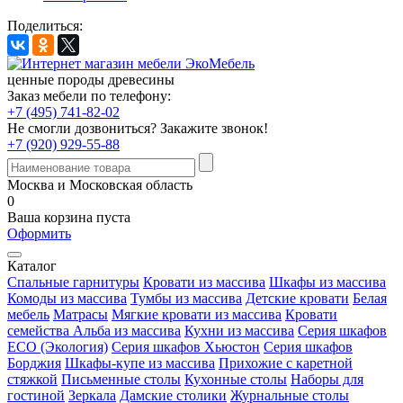
Поделиться:
ценные породы древесины
Заказ мебели по телефону:
+7 (495) 741-82-02
Не смогли дозвониться?
Закажите звонок!
+7 (920) 929-55-88
Москва и Московская область
0
Ваша корзина пуста
Оформить
Каталог
Спальные гарнитуры
Кровати из массива
Шкафы из массива
Комоды из массива
Тумбы из массива
Детские кровати
Белая
мебель
Матрасы
Мягкие кровати из массива
Кровати
семейства Альба из массива
Кухни из массива
Серия шкафов
ECO (Экология)
Серия шкафов Хьюстон
Серия шкафов
Борджия
Шкафы-купе из массива
Прихожие с каретной
стяжкой
Письменные столы
Кухонные столы
Наборы для
гостиной
Зеркала
Дамские столики
Журнальные столы