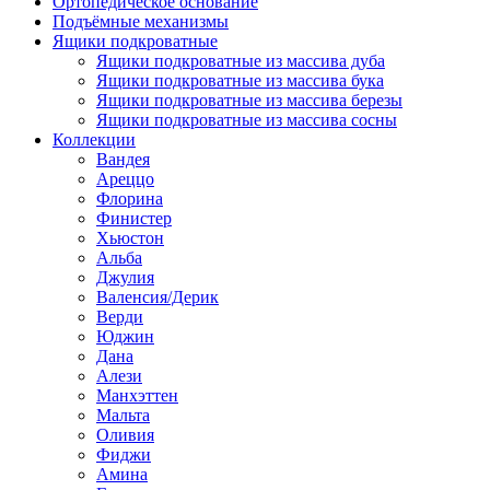
Ортопедическое основание
Подъёмные механизмы
Ящики подкроватные
Ящики подкроватные из массива дуба
Ящики подкроватные из массива бука
Ящики подкроватные из массива березы
Ящики подкроватные из массива сосны
Коллекции
Вандея
Ареццо
Флорина
Финистер
Хьюстон
Альба
Джулия
Валенсия/Дерик
Верди
Юджин
Дана
Алези
Манхэттен
Мальта
Оливия
Фиджи
Амина