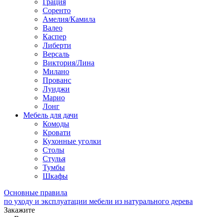
Грация
Соренто
Амелия/Камила
Валео
Каспер
Либерти
Версаль
Виктория/Лина
Милано
Прованс
Луиджи
Марио
Лонг
Мебель для дачи
Комоды
Кровати
Кухонные уголки
Столы
Стулья
Тумбы
Шкафы
Основные правила
по уходу и эксплуатации мебели из натурального дерева
Закажите