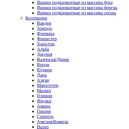
Ящики подкроватные из массива бука
Ящики подкроватные из массива березы
Ящики подкроватные из массива сосны
Коллекции
Вандея
Ареццо
Флорина
Финистер
Хьюстон
Альба
Джулия
Валенсия/Дерик
Верди
Юджин
Дана
Алези
Манхэттен
Мальта
Оливия
Фиджи
Амина
Грация
Соренто
Амелия/Камила
Валео