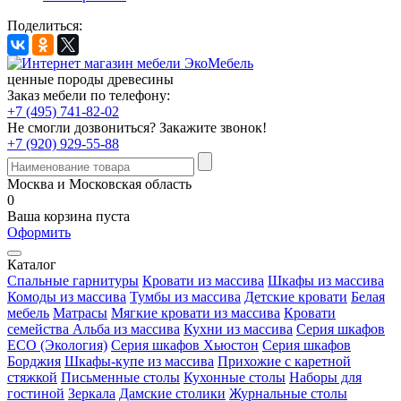
Поделиться:
ценные породы древесины
Заказ мебели по телефону:
+7 (495) 741-82-02
Не смогли дозвониться?
Закажите звонок!
+7 (920) 929-55-88
Москва и Московская область
0
Ваша корзина пуста
Оформить
Каталог
Спальные гарнитуры
Кровати из массива
Шкафы из массива
Комоды из массива
Тумбы из массива
Детские кровати
Белая
мебель
Матрасы
Мягкие кровати из массива
Кровати
семейства Альба из массива
Кухни из массива
Серия шкафов
ECO (Экология)
Серия шкафов Хьюстон
Серия шкафов
Борджия
Шкафы-купе из массива
Прихожие с каретной
стяжкой
Письменные столы
Кухонные столы
Наборы для
гостиной
Зеркала
Дамские столики
Журнальные столы