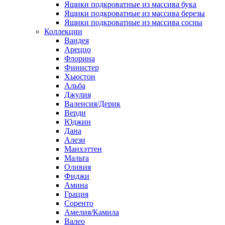
Ящики подкроватные из массива бука
Ящики подкроватные из массива березы
Ящики подкроватные из массива сосны
Коллекции
Вандея
Ареццо
Флорина
Финистер
Хьюстон
Альба
Джулия
Валенсия/Дерик
Верди
Юджин
Дана
Алези
Манхэттен
Мальта
Оливия
Фиджи
Амина
Грация
Соренто
Амелия/Камила
Валео