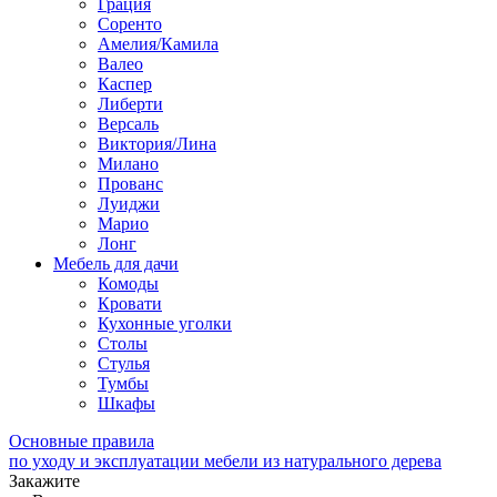
Грация
Соренто
Амелия/Камила
Валео
Каспер
Либерти
Версаль
Виктория/Лина
Милано
Прованс
Луиджи
Марио
Лонг
Мебель для дачи
Комоды
Кровати
Кухонные уголки
Столы
Стулья
Тумбы
Шкафы
Основные правила
по уходу и эксплуатации мебели из натурального дерева
Закажите