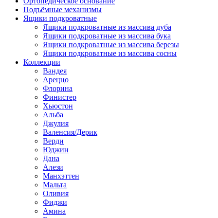
Ортопедическое основание
Подъёмные механизмы
Ящики подкроватные
Ящики подкроватные из массива дуба
Ящики подкроватные из массива бука
Ящики подкроватные из массива березы
Ящики подкроватные из массива сосны
Коллекции
Вандея
Ареццо
Флорина
Финистер
Хьюстон
Альба
Джулия
Валенсия/Дерик
Верди
Юджин
Дана
Алези
Манхэттен
Мальта
Оливия
Фиджи
Амина